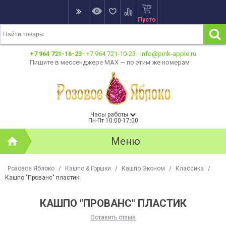
Пусто
+7 964 721-16-23
·
+7 964 721-10-23
·
info@pink-apple.ru
Пишите в мессенджере MAX — по этим же номерам
Часы работы
Пн-Пт 10:00-17:00
Меню
Розовое Яблоко
/
Кашпо & Горшки
/
Кашпо Эконом
/
Классика
/
Кашпо "Прованс" пластик
КАШПО "ПРОВАНС" ПЛАСТИК
Оставить отзыв