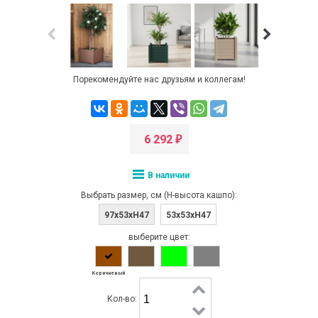
Порекомендуйте нас друзьям и коллегам!
6 292
₽
В наличии
Выбрать размер, см (Н-высота кашпо):
97х53хН47
53х53хН47
выберите цвет:
Коричневый
Кол-во: