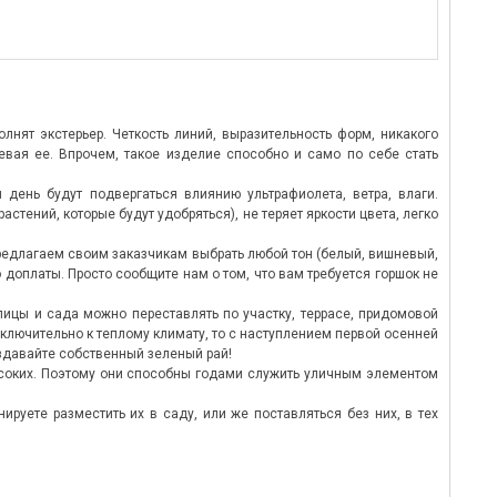
нят экстерьер. Четкость линий, выразительность форм, никакого
евая ее. Впрочем, такое изделие способно и само по себе стать
день будут подвергаться влиянию ультрафиолета, ветра, влаги.
тений, которые будут удобряться), не теряет яркости цвета, легко
редлагаем своим заказчикам выбрать любой тон (белый, вишневый,
 доплаты. Просто сообщите нам о том, что вам требуется горшок не
ицы и сада можно переставлять по участку, террасе, придомовой
сключительно к теплому климату, то с наступлением первой осенней
здавайте собственный зеленый рай!
высоких. Поэтому они способны годами служить уличным элементом
руете разместить их в саду, или же поставляться без них, в тех