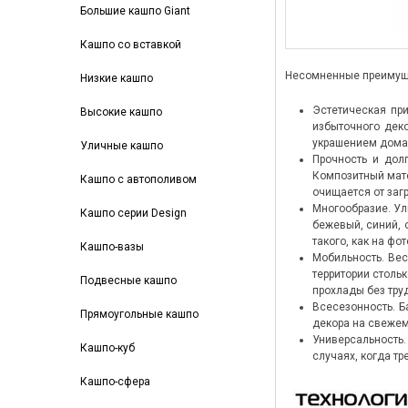
Большие кашпо Giant
Кашпо со вставкой
Несомненные преимуще
Низкие кашпо
Эстетическая при
Высокие кашпо
избыточного деко
украшением дома,
Уличные кашпо
Прочность и дол
Композитный мате
Кашпо с автополивом
очищается от заг
Многообразие. Ул
Кашпо серии Design
бежевый, синий, 
такого, как на фо
Кашпо-вазы
Мобильность. Вес
территории столь
Подвесные кашпо
прохлады без тру
Всесезонность. Б
Прямоугольные кашпо
декора на свежем
Универсальность.
Кашпо-куб
случаях, когда тр
Кашпо-сфера