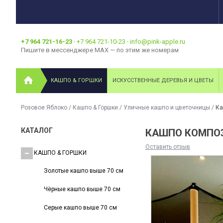
+7 964 721-16-23
·
+7 964 721-10-23
·
info@pink-apple.ru
Пишите в мессенджере MAX — по этим же номерам
КАШПО & ГОРШКИ
ИСКУССТВЕННЫЕ ДЕРЕВЬЯ И ЦВЕТЫ
Розовое Яблоко
/
Кашпо & Горшки
/
Уличные кашпо и цветочницы
/
Ка
КАТАЛОГ
КАШПО КОМПОЗ
Оставить отзыв
КАШПО & ГОРШКИ
Золотые кашпо выше 70 см
Чёрные кашпо выше 70 см
Серые кашпо выше 70 см