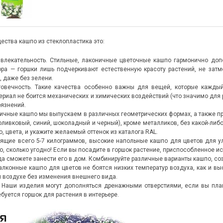
ства кашпо из стеклопластика это:
влекательность. Стильные, лаконичные цветочные кашпо гармонично допол
ра — горшки лишь подчеркивают естественную красоту растений, не затм
 даже без зелени.
говечность. Такие качества особенно важны для вещей, которые каждый 
риал не боится механических и химических воздействий (что значимо для рас
рязнений.
ичные кашпо мы выпускаем в различных геометрических формах, а также п
оливковый, синий, шоколадный и черный), кроме металликов, без какой-либо
то, цвета, и укажите желаемый оттенок из каталога RAL.
ящие всего 5-7 килограммов, высокие напольные кашпо для цветов для ул
ко, сколько угодно! Если вы посадите в горшок растение, приспособленное и
да сможете занести его в дом. Комбинируйте различные варианты кашпо, со
алконные кашпо для цветов не боятся низких температур воздуха, как и 
 воздухе без изменения внешнего вида.
 Наши изделия могут дополняться дренажными отверстиями, если вы плани
ебуется горшок для растения в интерьере.