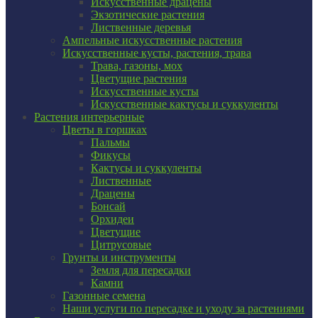
Искусственные драцены
Экзотические растения
Лиственные деревья
Ампельные искусственные растения
Искусственные кусты, растения, трава
Трава, газоны, мох
Цветущие растения
Искусственные кусты
Искусственные кактусы и суккуленты
Растения интерьерные
Цветы в горшках
Пальмы
Фикусы
Кактусы и суккуленты
Лиственные
Драцены
Бонсай
Орхидеи
Цветущие
Цитрусовые
Грунты и инструменты
Земля для пересадки
Камни
Газонные семена
Наши услуги по пересадке и уходу за растениями