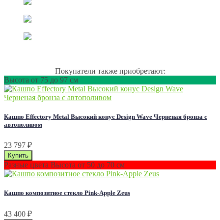
Покупатели также приобретают:
Высота от 75 до 97 см
Кашпо Effectory Metal Высокий конус Design Wave Черненая бронза с
автополивом
23 797
₽
Разные цвета Высота от 50 до 70 см
Кашпо композитное стекло Pink-Apple Zeus
43 400
₽