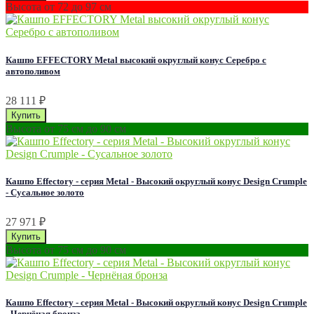
Высота от 72 до 97 см
Кашпо EFFECTORY Metal высокий округлый конус Серебро с
автополивом
28 111
₽
Высота от 75 см до 90 см
Кашпо Effectory - серия Metal - Высокий округлый конус Design Сrumple
- Сусальное золото
27 971
₽
Высота от 75 см до 90 см
Кашпо Effectory - серия Metal - Высокий округлый конус Design Сrumple
- Чернёная бронза