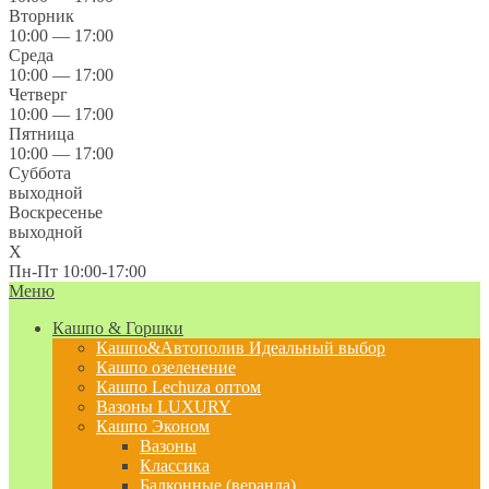
Вторник
10:00 — 17:00
Среда
10:00 — 17:00
Четверг
10:00 — 17:00
Пятница
10:00 — 17:00
Суббота
выходной
Воскресенье
выходной
X
Пн-Пт 10:00-17:00
Меню
Кашпо & Горшки
Кашпо&Автополив
Идеальный выбор
Кашпо озеленение
Кашпо Lechuza оптом
Вазоны LUXURY
Кашпо Эконом
Вазоны
Классика
Балконные (веранда)