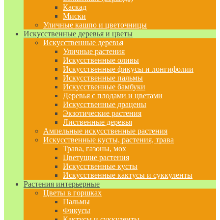
Каскад
Миски
Уличные кашпо и цветочницы
Искусственные деревья и цветы
Искусственные деревья
Уличные растения
Искусственные оливы
Искусственные фикусы и лонгифолии
Искусственные пальмы
Искусственные бамбуки
Деревья с плодами и цветами
Искусственные драцены
Экзотические растения
Лиственные деревья
Ампельные искусственные растения
Искусственные кусты, растения, трава
Трава, газоны, мох
Цветущие растения
Искусственные кусты
Искусственные кактусы и суккуленты
Растения интерьерные
Цветы в горшках
Пальмы
Фикусы
Кактусы и суккуленты