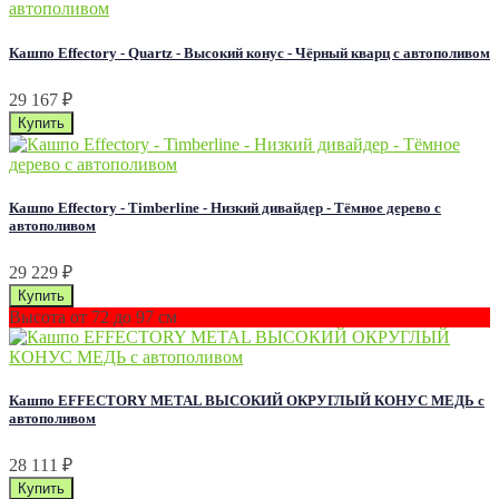
Кашпо Effectory - Quartz - Высокий конус - Чёрный кварц с автополивом
29 167
₽
Кашпо Effectory - Timberline - Низкий дивайдер - Тёмное дерево с
автополивом
29 229
₽
Высота от 72 до 97 см
Кашпо EFFECTORY METAL ВЫСОКИЙ ОКРУГЛЫЙ КОНУС МЕДЬ с
автополивом
28 111
₽