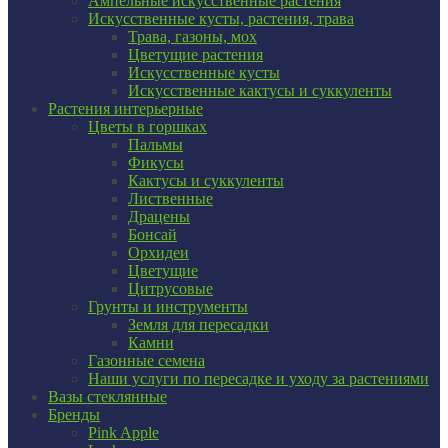
Ампельные искусственные растения
Искусственные кусты, растения, трава
Трава, газоны, мох
Цветущие растения
Искусственные кусты
Искусственные кактусы и суккуленты
Растения интерьерные
Цветы в горшках
Пальмы
Фикусы
Кактусы и суккуленты
Лиственные
Драцены
Бонсай
Орхидеи
Цветущие
Цитрусовые
Грунты и инструменты
Земля для пересадки
Камни
Газонные семена
Наши услуги по пересадке и уходу за растениями
Вазы стеклянные
Бренды
Pink Apple