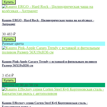
Кашпо ERGO - Hard Rock - Цилиндрическая чаша на колёсиках -
Антрацит
30 483
₽
Разные цвета
Кашпо Pink-Apple Cararo Trendy с вставкой и фитильным поливом
Размер 56Х19хН36 см
3 454
₽
Высота от 30 до 50 см
Кашпо Effectory серия Corten Steel Куб Кортеновская сталь -
Бархатистая окись с...