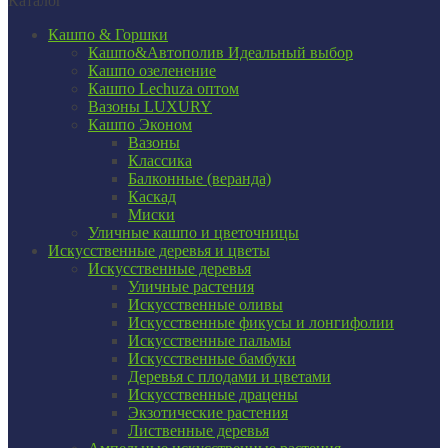
Каталог
Кашпо & Горшки
Кашпо&Автополив
Идеальный выбор
Кашпо озеленение
Кашпо Lechuza оптом
Вазоны LUXURY
Кашпо Эконом
Вазоны
Классика
Балконные (веранда)
Каскад
Миски
Уличные кашпо и цветочницы
Искусственные деревья и цветы
Искусственные деревья
Уличные растения
Искусственные оливы
Искусственные фикусы и лонгифолии
Искусственные пальмы
Искусственные бамбуки
Деревья с плодами и цветами
Искусственные драцены
Экзотические растения
Лиственные деревья