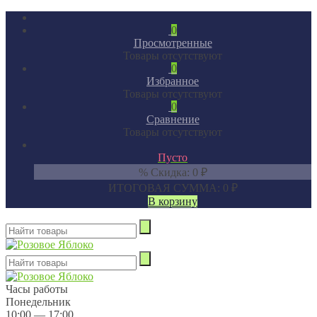
0
Просмотренные
Товары отсутствуют
0
Избранное
Товары отсутствуют
0
Сравнение
Товары отсутствуют
Пусто
% Скидка:
0
₽
ИТОГОВАЯ СУММА:
0
₽
В корзину
Часы работы
Понедельник
10:00 — 17:00