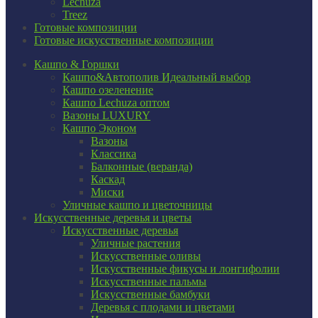
Lechuza
Treez
Готовые композиции
Готовые искусственные композиции
Кашпо & Горшки
Кашпо&Автополив
Идеальный выбор
Кашпо озеленение
Кашпо Lechuza оптом
Вазоны LUXURY
Кашпо Эконом
Вазоны
Классика
Балконные (веранда)
Каскад
Миски
Уличные кашпо и цветочницы
Искусственные деревья и цветы
Искусственные деревья
Уличные растения
Искусственные оливы
Искусственные фикусы и лонгифолии
Искусственные пальмы
Искусственные бамбуки
Деревья с плодами и цветами