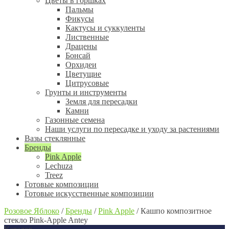
Цветы в горшках
Пальмы
Фикусы
Кактусы и суккуленты
Лиственные
Драцены
Бонсай
Орхидеи
Цветущие
Цитрусовые
Грунты и инструменты
Земля для пересадки
Камни
Газонные семена
Наши услуги по пересадке и уходу за растениями
Вазы стеклянные
Бренды
Pink Apple
Lechuza
Treez
Готовые композиции
Готовые искусственные композиции
Розовое Яблоко
/
Бренды
/
Pink Apple
/
Кашпо композитное
стекло Pink-Apple Antey