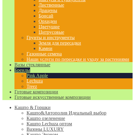
Лиственные
Драцены
Бонсай
Орхидеи
Цветущие
Цитрусовые
Грунты и инструменты
Земля для пересадки
Камни
Газонные семена
Наши услуги по пересадке и уходу за растениями
Вазы стеклянные
Бренды
Pink Apple
Lechuza
Treez
Готовые композиции
Готовые искусственные композиции
Кашпо & Горшки
Кашпо&Автополив
Идеальный выбор
Кашпо озеленение
Кашпо Lechuza оптом
Вазоны LUXURY
Кашпо Эконом