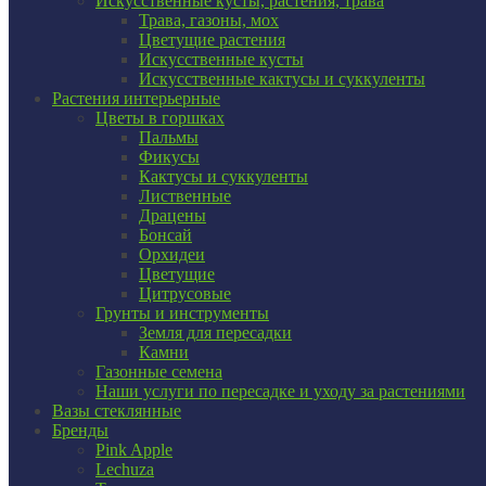
Искусственные кусты, растения, трава
Трава, газоны, мох
Цветущие растения
Искусственные кусты
Искусственные кактусы и суккуленты
Растения интерьерные
Цветы в горшках
Пальмы
Фикусы
Кактусы и суккуленты
Лиственные
Драцены
Бонсай
Орхидеи
Цветущие
Цитрусовые
Грунты и инструменты
Земля для пересадки
Камни
Газонные семена
Наши услуги по пересадке и уходу за растениями
Вазы стеклянные
Бренды
Pink Apple
Lechuza