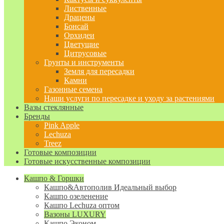
Лиственные
Драцены
Бонсай
Орхидеи
Цветущие
Цитрусовые
Грунты и инструменты
Земля для пересадки
Камни
Газонные семена
Наши услуги по пересадке и уходу за растениями
Вазы стеклянные
Бренды
Pink Apple
Lechuza
Treez
Готовые композиции
Готовые искусственные композиции
Кашпо & Горшки
Кашпо&Автополив
Идеальный выбор
Кашпо озеленение
Кашпо Lechuza оптом
Вазоны LUXURY
Кашпо Эконом