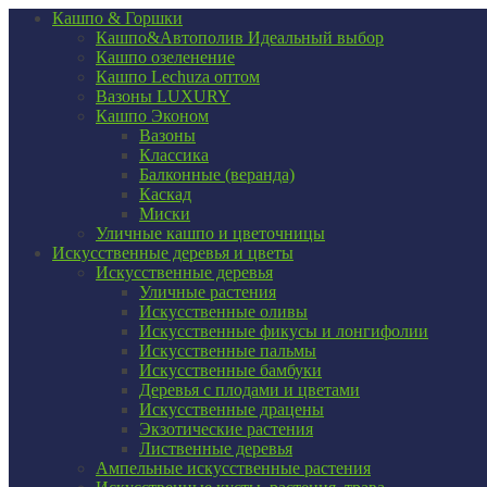
Кашпо & Горшки
Кашпо&Автополив
Идеальный выбор
Кашпо озеленение
Кашпо Lechuza оптом
Вазоны LUXURY
Кашпо Эконом
Вазоны
Классика
Балконные (веранда)
Каскад
Миски
Уличные кашпо и цветочницы
Искусственные деревья и цветы
Искусственные деревья
Уличные растения
Искусственные оливы
Искусственные фикусы и лонгифолии
Искусственные пальмы
Искусственные бамбуки
Деревья с плодами и цветами
Искусственные драцены
Экзотические растения
Лиственные деревья
Ампельные искусственные растения