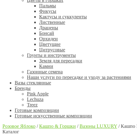
Цветы в горшках
Пальмы
Фикусы
Кактусы и суккуленты
Лиственные
Драцены
Бонсай
Орхидеи
Цветущие
Цитрусовые
Грунты и инструменты
Земля для пересадки
Камни
Газонные семена
Наши услуги по пересадке и уходу за растениями
Вазы стеклянные
Бренды
Pink Apple
Lechuza
Treez
Готовые композиции
Готовые искусственные композиции
Розовое Яблоко
/
Кашпо & Горшки
/
Вазоны LUXURY
/
Кашпо E
Каталог