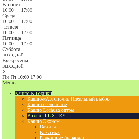
Вторник
10:00 — 17:00
Среда
10:00 — 17:00
Четверг
10:00 — 17:00
Пятница
10:00 — 17:00
Суббота
выходной
Воскресенье
выходной
X
Пн-Пт 10:00-17:00
Меню
Кашпо & Горшки
Кашпо&Автополив
Идеальный выбор
Кашпо озеленение
Кашпо Lechuza оптом
Вазоны LUXURY
Кашпо Эконом
Вазоны
Классика
Балконные (веранда)