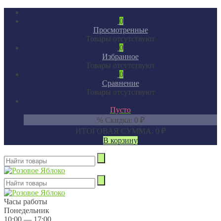
0
Просмотренные
Товары отсутствуют
0
Избранное
Товары отсутствуют
0
Сравнение
Товары отсутствуют
Пусто
% Скидка:
0
₽
ИТОГОВАЯ СУММА:
0
₽
В корзину
Часы работы
Понедельник
10:00 — 17:00