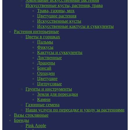
Ампельные искусственные растения
Искусственные кусты, растения, трава
Трава, газоны, мох
Цветущие растения
Искусственные кусты
Искусственные кактусы и суккуленты
Растения интерьерные
Цветы в горшках
Пальмы
Фикусы
Кактусы и суккуленты
Лиственные
Драцены
Бонсай
Орхидеи
Цветущие
Цитрусовые
Грунты и инструменты
Земля для пересадки
Камни
Газонные семена
Наши услуги по пересадке и уходу за растениями
Вазы стеклянные
Бренды
Pink Apple