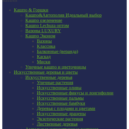
Каталог
Кашпо & Горшки
Кашпо&Автополив
Идеальный выбор
Кашпо озеленение
Кашпо Lechuza оптом
Вазоны LUXURY
Кашпо Эконом
Вазоны
Классика
Балконные (веранда)
Каскад
Миски
Уличные кашпо и цветочницы
Искусственные деревья и цветы
Искусственные деревья
Уличные растения
Искусственные оливы
Искусственные фикусы и лонгифолии
Искусственные пальмы
Искусственные бамбуки
Деревья с плодами и цветами
Искусственные драцены
Экзотические растения
Лиственные деревья