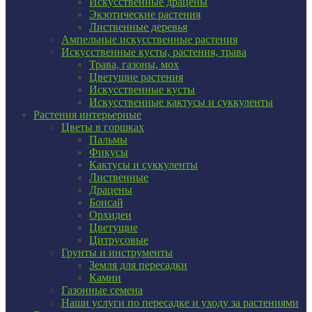
Искусственные драцены
Экзотические растения
Лиственные деревья
Ампельные искусственные растения
Искусственные кусты, растения, трава
Трава, газоны, мох
Цветущие растения
Искусственные кусты
Искусственные кактусы и суккуленты
Растения интерьерные
Цветы в горшках
Пальмы
Фикусы
Кактусы и суккуленты
Лиственные
Драцены
Бонсай
Орхидеи
Цветущие
Цитрусовые
Грунты и инструменты
Земля для пересадки
Камни
Газонные семена
Наши услуги по пересадке и уходу за растениями