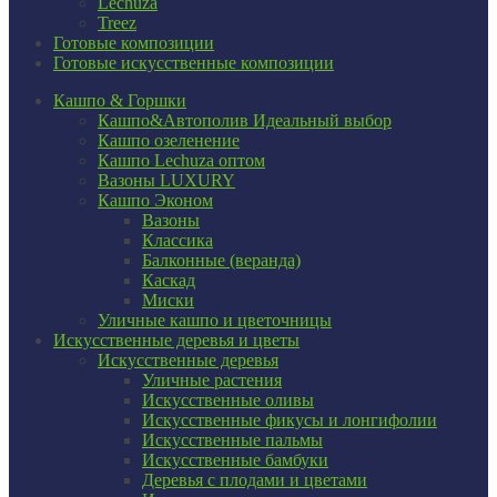
Lechuza
Treez
Готовые композиции
Готовые искусственные композиции
Кашпо & Горшки
Кашпо&Автополив
Идеальный выбор
Кашпо озеленение
Кашпо Lechuza оптом
Вазоны LUXURY
Кашпо Эконом
Вазоны
Классика
Балконные (веранда)
Каскад
Миски
Уличные кашпо и цветочницы
Искусственные деревья и цветы
Искусственные деревья
Уличные растения
Искусственные оливы
Искусственные фикусы и лонгифолии
Искусственные пальмы
Искусственные бамбуки
Деревья с плодами и цветами