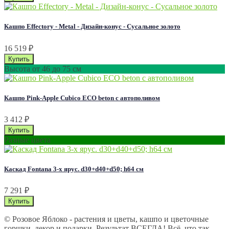
Кашпо Effectory - Metal - Дизайн-конус - Сусальное золото
16 519
₽
Высота от 46 до 75 см
Кашпо Pink-Apple Cubico ECO beton с автополивом
3 412
₽
Разные цвета
Каскад Fontana 3-х ярус. d30+d40+d50; h64 см
7 291
₽
© Розовое Яблоко - растения и цветы, кашпо и цветочные
горшки, декор и подарки. Результат ВСЕГДА! Всё, что так