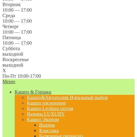
Вторник
10:00 — 17:00
Среда
10:00 — 17:00
Четверг
10:00 — 17:00
Пятница
10:00 — 17:00
Суббота
выходной
Воскресенье
выходной
X
Пн-Пт 10:00-17:00
Меню
Кашпо & Горшки
Кашпо&Автополив
Идеальный выбор
Кашпо озеленение
Кашпо Lechuza оптом
Вазоны LUXURY
Кашпо Эконом
Вазоны
Классика
Балконные (веранда)