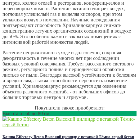
центров, холлов отелей и ресторанов, конференц-залов и
переговорных комнат. Растение активно очищает воздух,
поглощая углекислый газ и выделяя кислород, при этом
увлажняя воздух в помещении. Научные исследования
подтверждают способность Хризалидокарпуса снижать
концентрацию летучих органических соединений в воздухе
до 50%. Это особенно важно в закрытых помещениях с
интенсивной работой множества людей.
Растение неприхотливо в уходе и долговечно, сохраняя
декоративность в течение многих лет при соблюдении
базовых условий содержания. Требует рассеянного светового
режима, регулярного полива и периодической обработки
листьев от пыли. Благодаря высокой устойчивости к болезням
и вредителям, а также способности переносить изменение
условий, Хризалидокарпус рекомендуется для озеленения
объектов различного масштаба - от небольших офисов до
больших торговых центров и атриумов.
Покупатели также приобретают:
Высота от 60 до 80 см
Кашпо Effectory Beton Высокий цилиндр с вставкой Тёмно-серый бетон