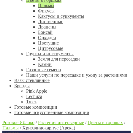
Цветы в горшках
Пальмы
Фикусы
Кактусы и суккуленты
Лиственные
Драцены
Бонсай
Орхидеи
Цветущие
Цитрусовые
Грунты и инструменты
Земля для пересадки
Камни
Газонные семена
Наши услуги по пересадке и уходу за растениями
Вазы стеклянные
Бренды
Pink Apple
Lechuza
Treez
Готовые композиции
Готовые искусственные композиции
Розовое Яблоко
/
Растения интерьерные
/
Цветы в горшках
/
Пальмы
/
Хризалидокарпус (Арека)