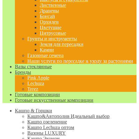
Лиственные
Драцены
Бонсай
Орхидеи
Цветущие
Цитрусовые
Грунты и инструменты
Земля для пересадки
Камни
Газонные семена
Наши услуги по пересадке и уходу за растениями
Вазы стеклянные
Бренды
Pink Apple
Lechuza
Treez
Готовые композиции
Готовые искусственные композиции
Кашпо & Горшки
Кашпо&Автополив
Идеальный выбор
Кашпо озеленение
Кашпо Lechuza оптом
Вазоны LUXURY
Кашпо Эконом