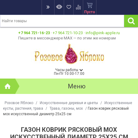
Пусто
+7 964 721-16-23
·
+7 964 721-10-23
·
info@pink-apple.ru
Пишите в мессенджере MAX — по этим же номерам
Часы работы
Пн-Пт 10:00-17:00
Меню
Розовое Яблоко
/
Искусственные деревья и цветы
/
Искусственные
кусты, растения, трава
/
Трава, газоны, мох
/
Газон коврик рясковый
мох искусственный диаметр 25х25 см
ГАЗОН КОВРИК РЯСКОВЫЙ МОХ
ИСКУССТВЕННЫЙ ДИАМЕТР 25Х25 СМ