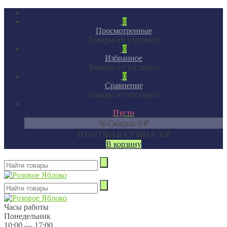
0
Просмотренные
Товары отсутствуют
0
Избранное
Товары отсутствуют
0
Сравнение
Товары отсутствуют
Пусто
% Скидка:
0
₽
ИТОГОВАЯ СУММА:
0
₽
В корзину
Часы работы
Понедельник
10:00 — 17:00