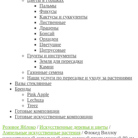
Цветы в горшках
Пальмы
Фикусы
Кактусы и суккуленты
Лиственные
Драцены
Бонсай
Орхидеи
Цветущие
Цитрусовые
Грунты и инструменты
Земля для пересадки
Камни
Газонные семена
Наши услуги по пересадке и уходу за растениями
Вазы стеклянные
Бренды
Pink Apple
Lechuza
Treez
Готовые композиции
Готовые искусственные композиции
Розовое Яблоко
/
Искусственные деревья и цветы
/
Ампельные искусственные растения
/
Флокед Виллоу