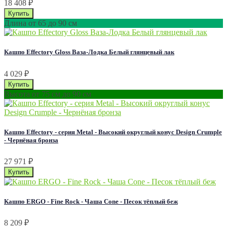
18 408
₽
Длина от 65 до 90 см
Кашпо Effectory Gloss Ваза-Лодка Белый глянцевый лак
4 029
₽
Высота от 75 см до 90 см
Кашпо Effectory - серия Metal - Высокий округлый конус Design Сrumple
- Чернёная бронза
27 971
₽
Кашпо ERGO - Fine Rock - Чаша Cone - Песок тёплый беж
8 209
₽