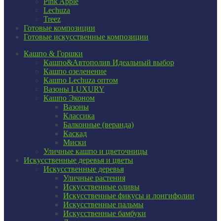
Pink Apple
Lechuza
Treez
Готовые композиции
Готовые искусственные композиции
Кашпо & Горшки
Кашпо&Автополив
Идеальный выбор
Кашпо озеленение
Кашпо Lechuza оптом
Вазоны LUXURY
Кашпо Эконом
Вазоны
Классика
Балконные (веранда)
Каскад
Миски
Уличные кашпо и цветочницы
Искусственные деревья и цветы
Искусственные деревья
Уличные растения
Искусственные оливы
Искусственные фикусы и лонгифолии
Искусственные пальмы
Искусственные бамбуки