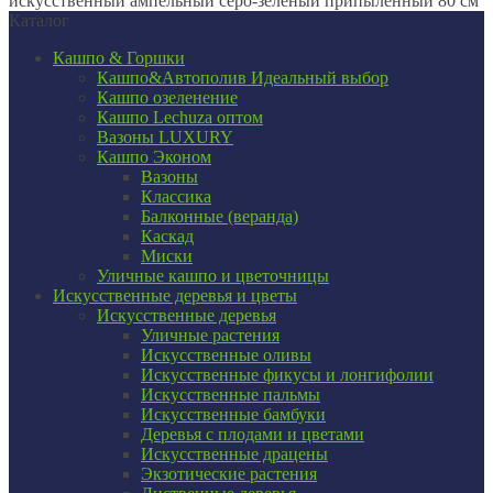
искусственный ампельный серо-зеленый припыленный 80 см
Каталог
Кашпо & Горшки
Кашпо&Автополив
Идеальный выбор
Кашпо озеленение
Кашпо Lechuza оптом
Вазоны LUXURY
Кашпо Эконом
Вазоны
Классика
Балконные (веранда)
Каскад
Миски
Уличные кашпо и цветочницы
Искусственные деревья и цветы
Искусственные деревья
Уличные растения
Искусственные оливы
Искусственные фикусы и лонгифолии
Искусственные пальмы
Искусственные бамбуки
Деревья с плодами и цветами
Искусственные драцены
Экзотические растения