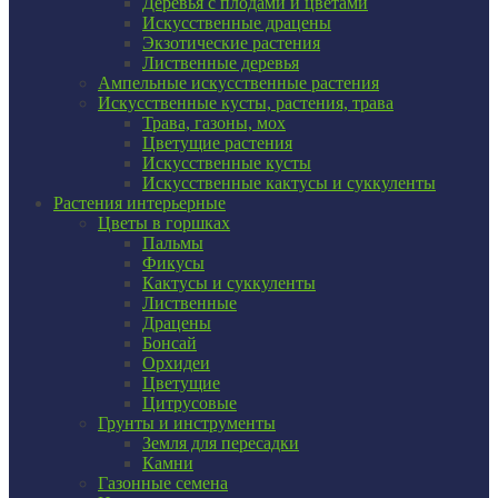
Деревья с плодами и цветами
Искусственные драцены
Экзотические растения
Лиственные деревья
Ампельные искусственные растения
Искусственные кусты, растения, трава
Трава, газоны, мох
Цветущие растения
Искусственные кусты
Искусственные кактусы и суккуленты
Растения интерьерные
Цветы в горшках
Пальмы
Фикусы
Кактусы и суккуленты
Лиственные
Драцены
Бонсай
Орхидеи
Цветущие
Цитрусовые
Грунты и инструменты
Земля для пересадки
Камни
Газонные семена