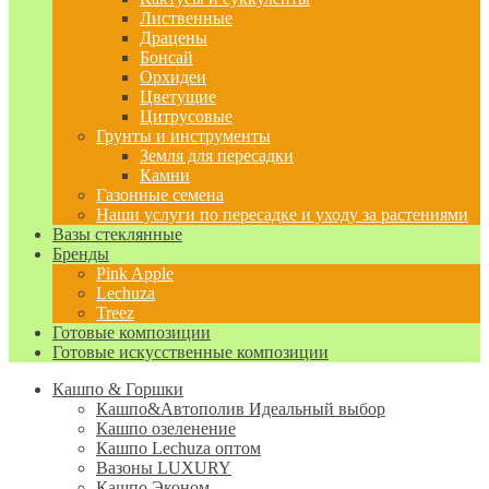
Лиственные
Драцены
Бонсай
Орхидеи
Цветущие
Цитрусовые
Грунты и инструменты
Земля для пересадки
Камни
Газонные семена
Наши услуги по пересадке и уходу за растениями
Вазы стеклянные
Бренды
Pink Apple
Lechuza
Treez
Готовые композиции
Готовые искусственные композиции
Кашпо & Горшки
Кашпо&Автополив
Идеальный выбор
Кашпо озеленение
Кашпо Lechuza оптом
Вазоны LUXURY
Кашпо Эконом