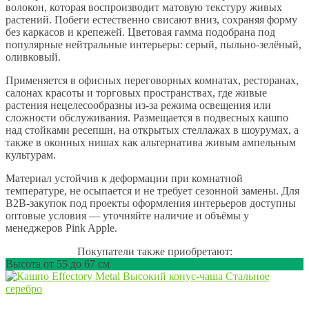
волокон, которая воспроизводит матовую текстуру живых
растений. Побеги естественно свисают вниз, сохраняя форму
без каркасов и крепежей. Цветовая гамма подобрана под
популярные нейтральные интерьеры: серый, пыльно-зелёный,
оливковый.
Применяется в офисных переговорных комнатах, ресторанах,
салонах красоты и торговых пространствах, где живые
растения нецелесообразны из-за режима освещения или
сложности обслуживания. Размещается в подвесных кашпо
над стойками ресепшн, на открытых стеллажах в шоурумах, а
также в оконных нишах как альтернатива живым ампельным
культурам.
Материал устойчив к деформации при комнатной
температуре, не осыпается и не требует сезонной замены. Для
B2B-закупок под проекты оформления интерьеров доступны
оптовые условия — уточняйте наличие и объёмы у
менеджеров Pink Apple.
Покупатели также приобретают:
Высота от 55 до 67 см