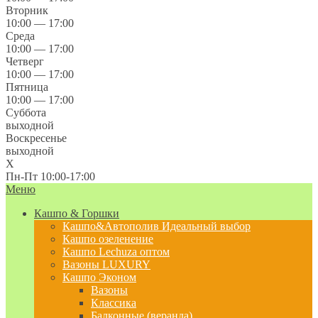
Вторник
10:00 — 17:00
Среда
10:00 — 17:00
Четверг
10:00 — 17:00
Пятница
10:00 — 17:00
Суббота
выходной
Воскресенье
выходной
X
Пн-Пт 10:00-17:00
Меню
Кашпо & Горшки
Кашпо&Автополив
Идеальный выбор
Кашпо озеленение
Кашпо Lechuza оптом
Вазоны LUXURY
Кашпо Эконом
Вазоны
Классика
Балконные (веранда)