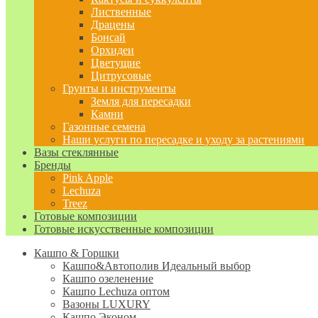
Лиственные
Драцены
Бонсай
Орхидеи
Цветущие
Цитрусовые
Грунты и инструменты
Земля для пересадки
Камни
Газонные семена
Наши услуги по пересадке и уходу за растениями
Вазы стеклянные
Бренды
Pink Apple
Lechuza
Treez
Готовые композиции
Готовые искусственные композиции
Кашпо & Горшки
Кашпо&Автополив
Идеальный выбор
Кашпо озеленение
Кашпо Lechuza оптом
Вазоны LUXURY
Кашпо Эконом