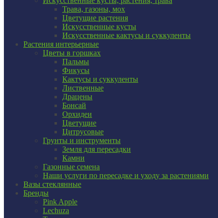
Искусственные кусты, растения, трава
Трава, газоны, мох
Цветущие растения
Искусственные кусты
Искусственные кактусы и суккуленты
Растения интерьерные
Цветы в горшках
Пальмы
Фикусы
Кактусы и суккуленты
Лиственные
Драцены
Бонсай
Орхидеи
Цветущие
Цитрусовые
Грунты и инструменты
Земля для пересадки
Камни
Газонные семена
Наши услуги по пересадке и уходу за растениями
Вазы стеклянные
Бренды
Pink Apple
Lechuza