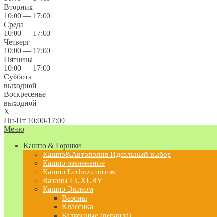
Вторник
10:00 — 17:00
Среда
10:00 — 17:00
Четверг
10:00 — 17:00
Пятница
10:00 — 17:00
Суббота
выходной
Воскресенье
выходной
X
Пн-Пт 10:00-17:00
Меню
Кашпо & Горшки
Кашпо&Автополив
Идеальный выбор
Кашпо озеленение
Кашпо Lechuza оптом
Вазоны LUXURY
Кашпо Эконом
Вазоны
Классика
Балконные (веранда)