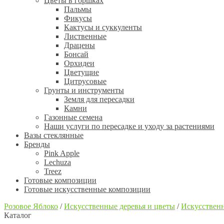
Цветы в горшках
Пальмы
Фикусы
Кактусы и суккуленты
Лиственные
Драцены
Бонсай
Орхидеи
Цветущие
Цитрусовые
Грунты и инструменты
Земля для пересадки
Камни
Газонные семена
Наши услуги по пересадке и уходу за растениями
Вазы стеклянные
Бренды
Pink Apple
Lechuza
Treez
Готовые композиции
Готовые искусственные композиции
Розовое Яблоко
/
Искусственные деревья и цветы
/
Искусственн
Каталог