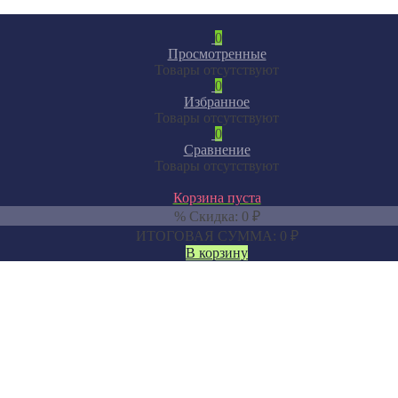
0
Просмотренные
Товары отсутствуют
0
Избранное
Товары отсутствуют
0
Сравнение
Товары отсутствуют
Корзина пуста
% Скидка:
0
₽
ИТОГОВАЯ СУММА:
0
₽
В корзину