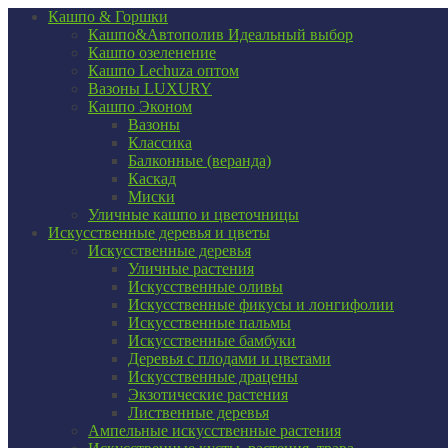
Кашпо & Горшки
Кашпо&Автополив
Идеальный выбор
Кашпо озеленение
Кашпо Lechuza оптом
Вазоны LUXURY
Кашпо Эконом
Вазоны
Классика
Балконные (веранда)
Каскад
Миски
Уличные кашпо и цветочницы
Искусственные деревья и цветы
Искусственные деревья
Уличные растения
Искусственные оливы
Искусственные фикусы и лонгифолии
Искусственные пальмы
Искусственные бамбуки
Деревья с плодами и цветами
Искусственные драцены
Экзотические растения
Лиственные деревья
Ампельные искусственные растения