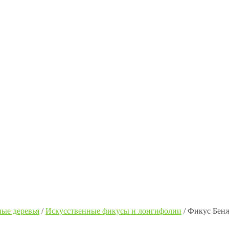
ые деревья
/
Искусственные фикусы и лонгифолии
/
Фикус Бенж