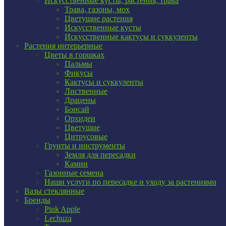
Искусственные кусты, растения, трава
Трава, газоны, мох
Цветущие растения
Искусственные кусты
Искусственные кактусы и суккуленты
Растения интерьерные
Цветы в горшках
Пальмы
Фикусы
Кактусы и суккуленты
Лиственные
Драцены
Бонсай
Орхидеи
Цветущие
Цитрусовые
Грунты и инструменты
Земля для пересадки
Камни
Газонные семена
Наши услуги по пересадке и уходу за растениями
Вазы стеклянные
Бренды
Pink Apple
Lechuza