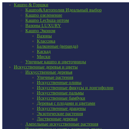
Кашпо & Горшки
Кашпо&Автополив
Идеальный выбор
Кашпо озеленение
Кашпо Lechuza оптом
Вазоны LUXURY
Кашпо Эконом
Вазоны
Классика
Балконные (веранда)
Каскад
Миски
Уличные кашпо и цветочницы
Искусственные деревья и цветы
Искусственные деревья
Уличные растения
Искусственные оливы
Искусственные фикусы и лонгифолии
Искусственные пальмы
Искусственные бамбуки
Деревья с плодами и цветами
Искусственные драцены
Экзотические растения
Лиственные деревья
Ампельные искусственные растения