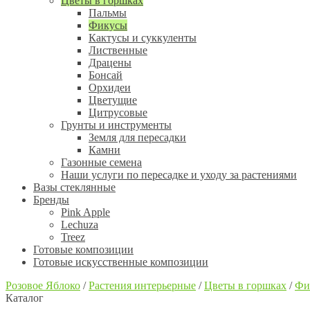
Цветы в горшках
Пальмы
Фикусы
Кактусы и суккуленты
Лиственные
Драцены
Бонсай
Орхидеи
Цветущие
Цитрусовые
Грунты и инструменты
Земля для пересадки
Камни
Газонные семена
Наши услуги по пересадке и уходу за растениями
Вазы стеклянные
Бренды
Pink Apple
Lechuza
Treez
Готовые композиции
Готовые искусственные композиции
Розовое Яблоко
/
Растения интерьерные
/
Цветы в горшках
/
Фи
Каталог