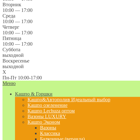
Вторник
10:00 — 17:00
Среда
10:00 — 17:00
Четверг
10:00 — 17:00
Пятница
10:00 — 17:00
Суббота
выходной
Воскресенье
выходной
X
Пн-Пт 10:00-17:00
Меню
Кашпо & Горшки
Кашпо&Автополив
Идеальный выбор
Кашпо озеленение
Кашпо Lechuza оптом
Вазоны LUXURY
Кашпо Эконом
Вазоны
Классика
Балконные (веранда)