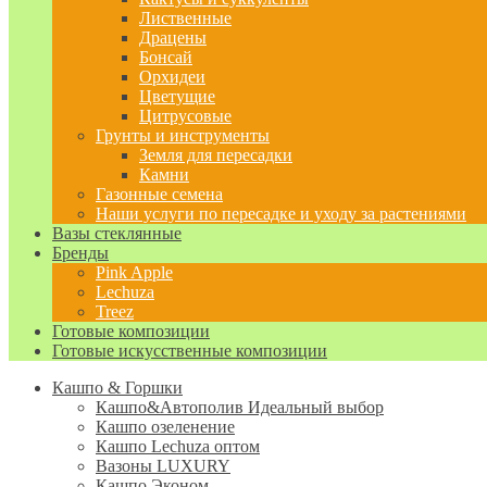
Лиственные
Драцены
Бонсай
Орхидеи
Цветущие
Цитрусовые
Грунты и инструменты
Земля для пересадки
Камни
Газонные семена
Наши услуги по пересадке и уходу за растениями
Вазы стеклянные
Бренды
Pink Apple
Lechuza
Treez
Готовые композиции
Готовые искусственные композиции
Кашпо & Горшки
Кашпо&Автополив
Идеальный выбор
Кашпо озеленение
Кашпо Lechuza оптом
Вазоны LUXURY
Кашпо Эконом