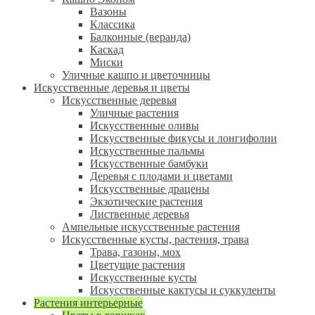
Вазоны
Классика
Балконные (веранда)
Каскад
Миски
Уличные кашпо и цветочницы
Искусственные деревья и цветы
Искусственные деревья
Уличные растения
Искусственные оливы
Искусственные фикусы и лонгифолии
Искусственные пальмы
Искусственные бамбуки
Деревья с плодами и цветами
Искусственные драцены
Экзотические растения
Лиственные деревья
Ампельные искусственные растения
Искусственные кусты, растения, трава
Трава, газоны, мох
Цветущие растения
Искусственные кусты
Искусственные кактусы и суккуленты
Растения интерьерные