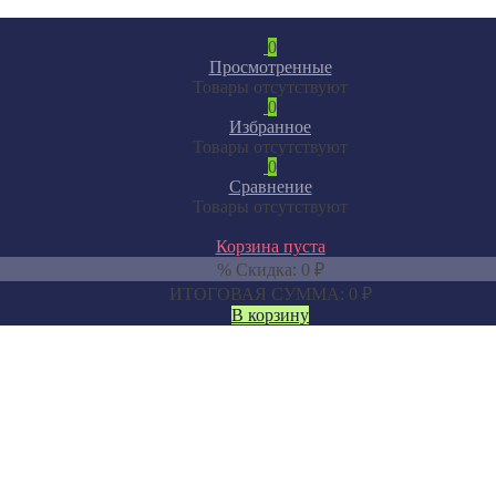
0
Просмотренные
Товары отсутствуют
0
Избранное
Товары отсутствуют
0
Сравнение
Товары отсутствуют
Корзина пуста
% Скидка:
0
₽
ИТОГОВАЯ СУММА:
0
₽
В корзину