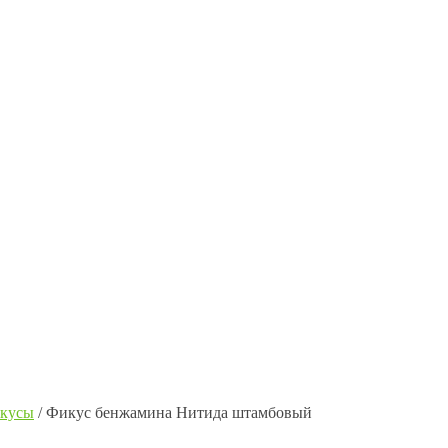
кусы
/
Фикус бенжамина Нитида штамбовый