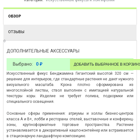
Категории:
Искусственные фикусы и лонгифолии
ОБЗОР
ОТЗЫВЫ
0
ДОПОЛНИТЕЛЬНЫЕ АКСЕССУАРЫ
Выбрано:
0
₽
Искусственный фикус Бенджамина Гигантский высотой 320 см —
решение для интерьеров, где стандартные растения не дают нужного
визуального масштаба. Крона плотно сформирована из
многослойной листвы, ствол выполнен с имитацией натуральной
текстуры коры. Изделие не требует полива, подкормки или
специального освещения.
Основные сферы применения: атриумы и холлы бизнес-центров
класса A и B+, лобби и рестораны отелей, выставочные и конференц-
зоны, крупноформатные торговые пространства. Растение
устанавливается в декоративный кашпо-контейнер или встраивается
в стационарную ландшафтную композицию.