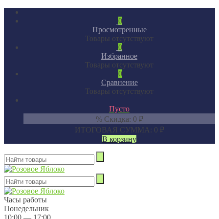
0
Просмотренные
Товары отсутствуют
0
Избранное
Товары отсутствуют
0
Сравнение
Товары отсутствуют
Пусто
% Скидка:
0
₽
ИТОГОВАЯ СУММА:
0
₽
В корзину
Часы работы
Понедельник
10:00 — 17:00