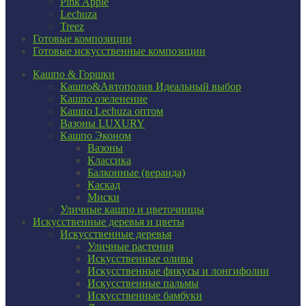
Pink Apple
Lechuza
Treez
Готовые композиции
Готовые искусственные композиции
Кашпо & Горшки
Кашпо&Автополив
Идеальный выбор
Кашпо озеленение
Кашпо Lechuza оптом
Вазоны LUXURY
Кашпо Эконом
Вазоны
Классика
Балконные (веранда)
Каскад
Миски
Уличные кашпо и цветочницы
Искусственные деревья и цветы
Искусственные деревья
Уличные растения
Искусственные оливы
Искусственные фикусы и лонгифолии
Искусственные пальмы
Искусственные бамбуки