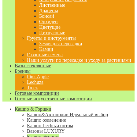
Лиственные
Драцены
Бонсай
Орхидеи
Цветущие
Цитрусовые
Грунты и инструменты
Земля для пересадки
Камни
Газонные семена
Наши услуги по пересадке и уходу за растениями
Вазы стеклянные
Бренды
Pink Apple
Lechuza
Treez
Готовые композиции
Готовые искусственные композиции
Кашпо & Горшки
Кашпо&Автополив
Идеальный выбор
Кашпо озеленение
Кашпо Lechuza оптом
Вазоны LUXURY
Кашпо Эконом