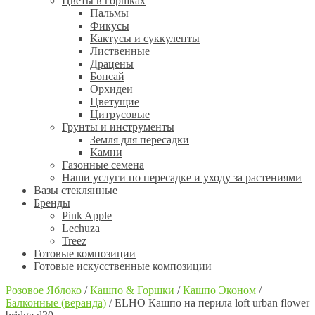
Цветы в горшках
Пальмы
Фикусы
Кактусы и суккуленты
Лиственные
Драцены
Бонсай
Орхидеи
Цветущие
Цитрусовые
Грунты и инструменты
Земля для пересадки
Камни
Газонные семена
Наши услуги по пересадке и уходу за растениями
Вазы стеклянные
Бренды
Pink Apple
Lechuza
Treez
Готовые композиции
Готовые искусственные композиции
Розовое Яблоко
/
Кашпо & Горшки
/
Кашпо Эконом
/
Балконные (веранда)
/
ELHO Кашпо на перила loft urban flower