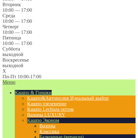
Вторник
10:00 — 17:00
Среда
10:00 — 17:00
Четверг
10:00 — 17:00
Пятница
10:00 — 17:00
Суббота
выходной
Воскресенье
выходной
X
Пн-Пт 10:00-17:00
Меню
Кашпо & Горшки
Кашпо&Автополив
Идеальный выбор
Кашпо озеленение
Кашпо Lechuza оптом
Вазоны LUXURY
Кашпо Эконом
Вазоны
Классика
Балконные (веранда)