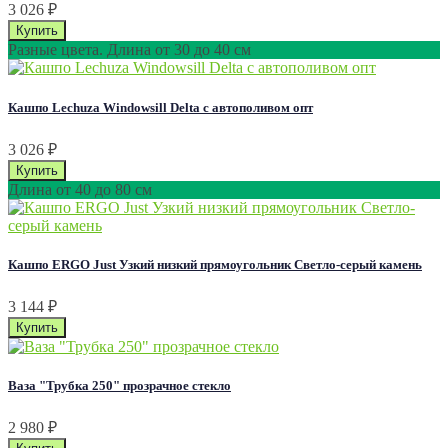
3 026
₽
Разные цвета. Длина от 30 до 40 см
Кашпо Lechuza Windowsill Delta с автополивом опт
3 026
₽
Длина от 40 до 80 см
Кашпо ERGO Just Узкий низкий прямоугольник Светло-серый камень
3 144
₽
Ваза "Трубка 250" прозрачное стекло
2 980
₽