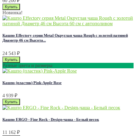
60 200
₽
Новинка!
Кашпо Effectory серия Metal Округлая чаша Rough с золотой патиной
Диаметр 46 см Высота...
24 543
₽
Разные цвета и размеры
Кашпо (пластик) Pink-Apple Rose
4 939
₽
Кашпо ERGO - Fine Rock - Design-чаша - Белый песок
11 162
₽