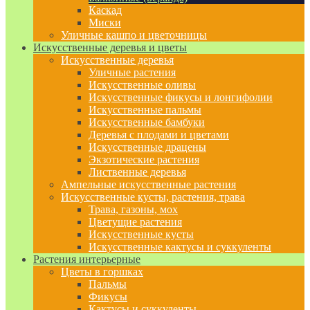
Каскад
Миски
Уличные кашпо и цветочницы
Искусственные деревья и цветы
Искусственные деревья
Уличные растения
Искусственные оливы
Искусственные фикусы и лонгифолии
Искусственные пальмы
Искусственные бамбуки
Деревья с плодами и цветами
Искусственные драцены
Экзотические растения
Лиственные деревья
Ампельные искусственные растения
Искусственные кусты, растения, трава
Трава, газоны, мох
Цветущие растения
Искусственные кусты
Искусственные кактусы и суккуленты
Растения интерьерные
Цветы в горшках
Пальмы
Фикусы
Кактусы и суккуленты