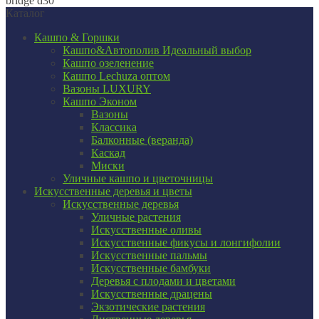
bridge d30
Каталог
Кашпо & Горшки
Кашпо&Автополив
Идеальный выбор
Кашпо озеленение
Кашпо Lechuza оптом
Вазоны LUXURY
Кашпо Эконом
Вазоны
Классика
Балконные (веранда)
Каскад
Миски
Уличные кашпо и цветочницы
Искусственные деревья и цветы
Искусственные деревья
Уличные растения
Искусственные оливы
Искусственные фикусы и лонгифолии
Искусственные пальмы
Искусственные бамбуки
Деревья с плодами и цветами
Искусственные драцены
Экзотические растения