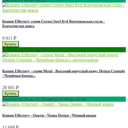
Кашпо Effectory серия Corten Steel Куб Кортеновская сталь -
Бархатистая окись
9 911
₽
Высота от 75 см до 90 см
Кашпо Effectory - серия Metal - Высокий округлый конус Design Сrumple
- Чернёная бронза...
28 681
₽
Высота от 33 до 45 Диаметр от 40 до 56 см
Кашпо Effectory - Quartz - Чаша Design - Чёрный кварц
11 688
₽