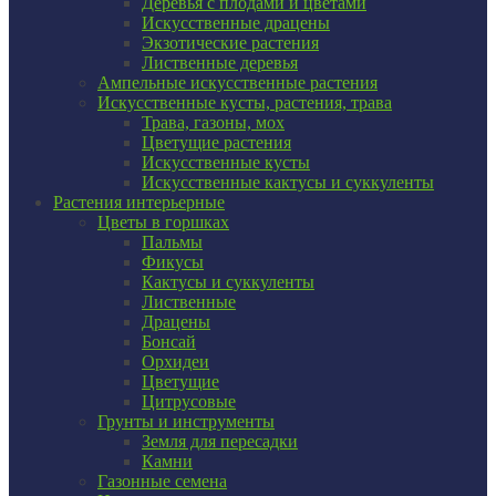
Деревья с плодами и цветами
Искусственные драцены
Экзотические растения
Лиственные деревья
Ампельные искусственные растения
Искусственные кусты, растения, трава
Трава, газоны, мох
Цветущие растения
Искусственные кусты
Искусственные кактусы и суккуленты
Растения интерьерные
Цветы в горшках
Пальмы
Фикусы
Кактусы и суккуленты
Лиственные
Драцены
Бонсай
Орхидеи
Цветущие
Цитрусовые
Грунты и инструменты
Земля для пересадки
Камни
Газонные семена