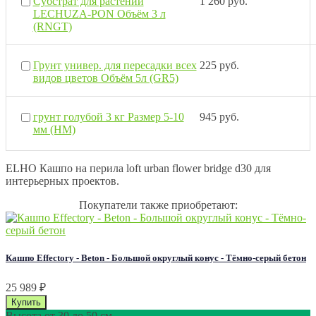
Субстрат для растений
1 260 руб.
LECHUZA-PON Объём 3 л
(RNGT)
Грунт универ. для пересадки всех
225 руб.
видов цветов Объём 5л (GR5)
грунт голубой 3 кг Размер 5-10
945 руб.
мм (НМ)
ELHO Кашпо на перила loft urban flower bridge d30 для
интерьерных проектов.
Покупатели также приобретают:
Кашпо Effectory - Beton - Большой округлый конус - Тёмно-серый бетон
25 989
₽
Высота от 30 до 50 см