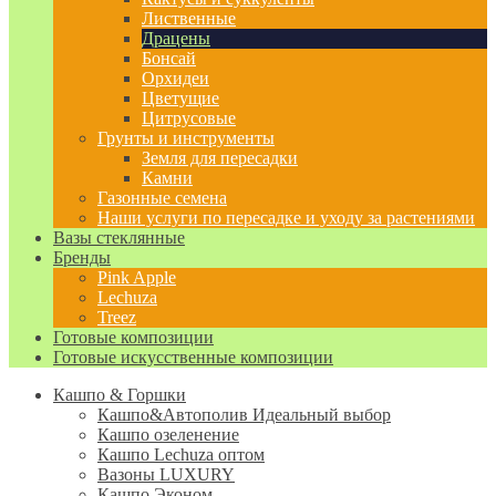
Лиственные
Драцены
Бонсай
Орхидеи
Цветущие
Цитрусовые
Грунты и инструменты
Земля для пересадки
Камни
Газонные семена
Наши услуги по пересадке и уходу за растениями
Вазы стеклянные
Бренды
Pink Apple
Lechuza
Treez
Готовые композиции
Готовые искусственные композиции
Кашпо & Горшки
Кашпо&Автополив
Идеальный выбор
Кашпо озеленение
Кашпо Lechuza оптом
Вазоны LUXURY
Кашпо Эконом