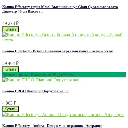
Кашпо Effectory серия Metal Высокий конус Giant Сусальное золото
Диаметр 46 см Высота...
49 273
₽
Кашпо Effectory - Beton - Большой округлый конус - Белый песок
59 404
₽
Разные цвета. Высота от 35 до 50 см
Кашпо ERGO Diamond Округлая чаша
4 903
₽
Кашпо Effectory - Anthra - Design-многогранник - Антрацит