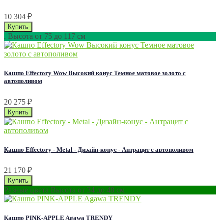
10 304
₽
. Высота от 75 до 117 см
Кашпо Effectory Wow Высокий конус Темное матовое золото с
автополивом
20 275
₽
Кашпо Effectory - Metal - Дизайн-конус - Антрацит с автополивом
21 170
₽
Разные цвета Высота от 34 до 48 см
Кашпо PINK-APPLE Agawa TRENDY