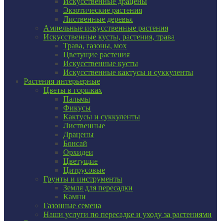
Искусственные драцены
Экзотические растения
Лиственные деревья
Ампельные искусственные растения
Искусственные кусты, растения, трава
Трава, газоны, мох
Цветущие растения
Искусственные кусты
Искусственные кактусы и суккуленты
Растения интерьерные
Цветы в горшках
Пальмы
Фикусы
Кактусы и суккуленты
Лиственные
Драцены
Бонсай
Орхидеи
Цветущие
Цитрусовые
Грунты и инструменты
Земля для пересадки
Камни
Газонные семена
Наши услуги по пересадке и уходу за растениями