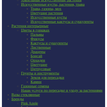
Ампельные искусственные растения
Искусственные кусты, растения, трава
Трава, газоны, мох
Цветущие растения
Искусственные кусты
Искусственные кактусы и суккуленты
Растения интерьерные
Цветы в горшках
Пальмы
Фикусы
Кактусы и суккуленты
Лиственные
Драцены
Бонсай
Орхидеи
Цветущие
Цитрусовые
Грунты и инструменты
Земля для пересадки
Камни
Газонные семена
Наши услуги по пересадке и уходу за растениями
Вазы стеклянные
Бренды
Pink Apple