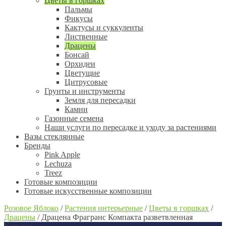
Цветы в горшках
Пальмы
Фикусы
Кактусы и суккуленты
Лиственные
Драцены
Бонсай
Орхидеи
Цветущие
Цитрусовые
Грунты и инструменты
Земля для пересадки
Камни
Газонные семена
Наши услуги по пересадке и уходу за растениями
Вазы стеклянные
Бренды
Pink Apple
Lechuza
Treez
Готовые композиции
Готовые искусственные композиции
Розовое Яблоко
/
Растения интерьерные
/
Цветы в горшках
/
Драцены
/
Драцена Фрагранс Компакта разветвленная