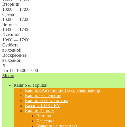
Вторник
10:00 — 17:00
Среда
10:00 — 17:00
Четверг
10:00 — 17:00
Пятница
10:00 — 17:00
Суббота
выходной
Воскресенье
выходной
X
Пн-Пт 10:00-17:00
Меню
Кашпо & Горшки
Кашпо&Автополив
Идеальный выбор
Кашпо озеленение
Кашпо Lechuza оптом
Вазоны LUXURY
Кашпо Эконом
Вазоны
Классика
Балконные (веранда)