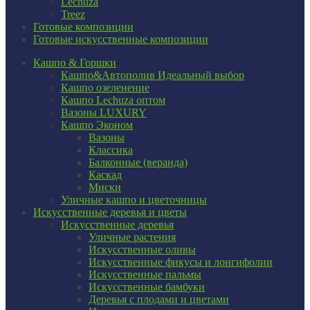
Lechuza
Treez
Готовые композиции
Готовые искусственные композиции
Кашпо & Горшки
Кашпо&Автополив
Идеальный выбор
Кашпо озеленение
Кашпо Lechuza оптом
Вазоны LUXURY
Кашпо Эконом
Вазоны
Классика
Балконные (веранда)
Каскад
Миски
Уличные кашпо и цветочницы
Искусственные деревья и цветы
Искусственные деревья
Уличные растения
Искусственные оливы
Искусственные фикусы и лонгифолии
Искусственные пальмы
Искусственные бамбуки
Деревья с плодами и цветами