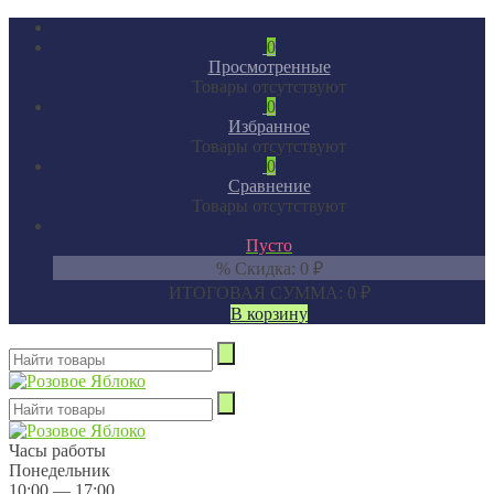
0
Просмотренные
Товары отсутствуют
0
Избранное
Товары отсутствуют
0
Сравнение
Товары отсутствуют
Пусто
% Скидка:
0
₽
ИТОГОВАЯ СУММА:
0
₽
В корзину
Часы работы
Понедельник
10:00 — 17:00