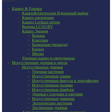
Каталог
Кашпо & Горшки
Кашпо&Автополив
Идеальный выбор
Кашпо озеленение
Кашпо Lechuza оптом
Вазоны LUXURY
Кашпо Эконом
Вазоны
Классика
Балконные (веранда)
Каскад
Миски
Уличные кашпо и цветочницы
Искусственные деревья и цветы
Искусственные деревья
Уличные растения
Искусственные оливы
Искусственные фикусы и лонгифолии
Искусственные пальмы
Искусственные бамбуки
Деревья с плодами и цветами
Искусственные драцены
Экзотические растения
Лиственные деревья