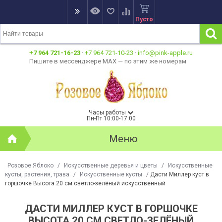
Пусто
+7 964 721-16-23
·
+7 964 721-10-23
·
info@pink-apple.ru
Пишите в мессенджере MAX — по этим же номерам
Часы работы
Пн-Пт 10:00-17:00
Меню
Розовое Яблоко
/
Искусственные деревья и цветы
/
Искусственные
кусты, растения, трава
/
Искусственные кусты
/
Дасти Миллер куст в
горшочке Высота 20 см светло-зелёный искусственный
ДАСТИ МИЛЛЕР КУСТ В ГОРШОЧКЕ
ВЫСОТА 20 СМ СВЕТЛО-ЗЕЛЁНЫЙ