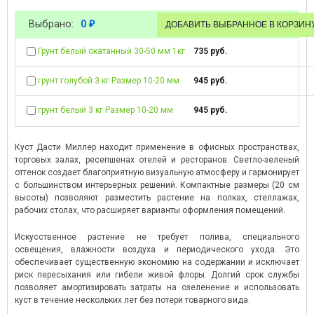
Выбрано:
0
₽
Грунт белый окатанный 30-50 мм 1кг
735 руб.
грунт голубой 3 кг Размер 10-20 мм
945 руб.
грунт белый 3 кг Размер 10-20 мм
945 руб.
Куст Дасти Миллер находит применение в офисных пространствах,
торговых залах, ресепшенах отелей и ресторанов. Светло-зеленый
оттенок создает благоприятную визуальную атмосферу и гармонирует
с большинством интерьерных решений. Компактные размеры (20 см
высоты) позволяют разместить растение на полках, стеллажах,
рабочих столах, что расширяет варианты оформления помещений.
Искусственное растение не требует полива, специального
освещения, влажности воздуха и периодического ухода. Это
обеспечивает существенную экономию на содержании и исключает
риск пересыхания или гибели живой флоры. Долгий срок службы
позволяет амортизировать затраты на озеленение и использовать
куст в течение нескольких лет без потери товарного вида.