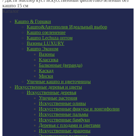
/
Дасти Миллер куст искусственный фиолетово-зелёный без
кашпо 15 см
Каталог
Кашпо & Горшки
Кашпо&Автополив
Идеальный выбор
Кашпо озеленение
Кашпо Lechuza оптом
Вазоны LUXURY
Кашпо Эконом
Вазоны
Классика
Балконные (веранда)
Каскад
Миски
Уличные кашпо и цветочницы
Искусственные деревья и цветы
Искусственные деревья
Уличные растения
Искусственные оливы
Искусственные фикусы и лонгифолии
Искусственные пальмы
Искусственные бамбуки
Деревья с плодами и цветами
Искусственные драцены