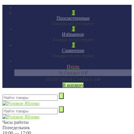
0
Просмотренные
Товары отсутствуют
0
Избранное
Товары отсутствуют
0
Сравнение
Товары отсутствуют
Пусто
% Скидка:
0
₽
ИТОГОВАЯ СУММА:
0
₽
В корзину
Часы работы
Понедельник
10:00 — 17:00