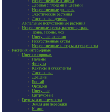
Искусственные бамбуки
Деревья с плодами и цветами
Искусственные драцены
Экзотические растения
Лиственные деревья
Ампельные искусственные растения
Искусственные кусты, растения, трава
Трава, газоны, мох
Цветущие растения
Искусственные кусты
Искусственные кактусы и суккуленты
Растения интерьерные
Цветы в горшках
Пальмы
Фикусы
Кактусы и суккуленты
Лиственные
Драцены
Бонсай
Орхидеи
Цветущие
Цитрусовые
Грунты и инструменты
Земля для пересадки
Камни