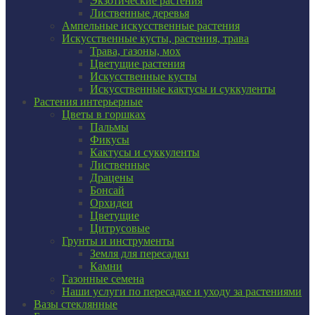
Экзотические растения
Лиственные деревья
Ампельные искусственные растения
Искусственные кусты, растения, трава
Трава, газоны, мох
Цветущие растения
Искусственные кусты
Искусственные кактусы и суккуленты
Растения интерьерные
Цветы в горшках
Пальмы
Фикусы
Кактусы и суккуленты
Лиственные
Драцены
Бонсай
Орхидеи
Цветущие
Цитрусовые
Грунты и инструменты
Земля для пересадки
Камни
Газонные семена
Наши услуги по пересадке и уходу за растениями
Вазы стеклянные