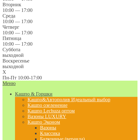
Вторник
10:00 — 17:00
Среда
10:00 — 17:00
Четверг
10:00 — 17:00
Пятница
10:00 — 17:00
Суббота
выходной
Воскресенье
выходной
X
Пн-Пт 10:00-17:00
Меню
Кашпо & Горшки
Кашпо&Автополив
Идеальный выбор
Кашпо озеленение
Кашпо Lechuza оптом
Вазоны LUXURY
Кашпо Эконом
Вазоны
Классика
Балконные (веранда)