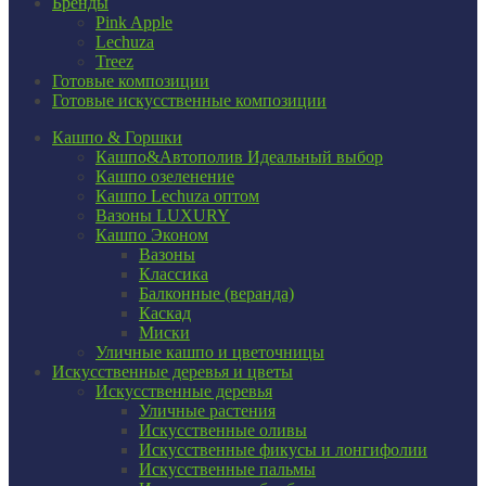
Бренды
Pink Apple
Lechuza
Treez
Готовые композиции
Готовые искусственные композиции
Кашпо & Горшки
Кашпо&Автополив
Идеальный выбор
Кашпо озеленение
Кашпо Lechuza оптом
Вазоны LUXURY
Кашпо Эконом
Вазоны
Классика
Балконные (веранда)
Каскад
Миски
Уличные кашпо и цветочницы
Искусственные деревья и цветы
Искусственные деревья
Уличные растения
Искусственные оливы
Искусственные фикусы и лонгифолии
Искусственные пальмы