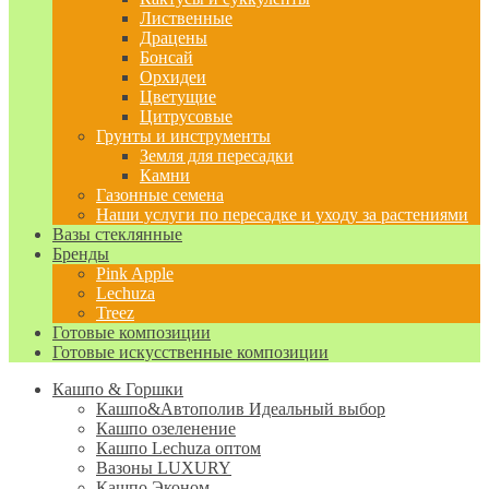
Лиственные
Драцены
Бонсай
Орхидеи
Цветущие
Цитрусовые
Грунты и инструменты
Земля для пересадки
Камни
Газонные семена
Наши услуги по пересадке и уходу за растениями
Вазы стеклянные
Бренды
Pink Apple
Lechuza
Treez
Готовые композиции
Готовые искусственные композиции
Кашпо & Горшки
Кашпо&Автополив
Идеальный выбор
Кашпо озеленение
Кашпо Lechuza оптом
Вазоны LUXURY
Кашпо Эконом