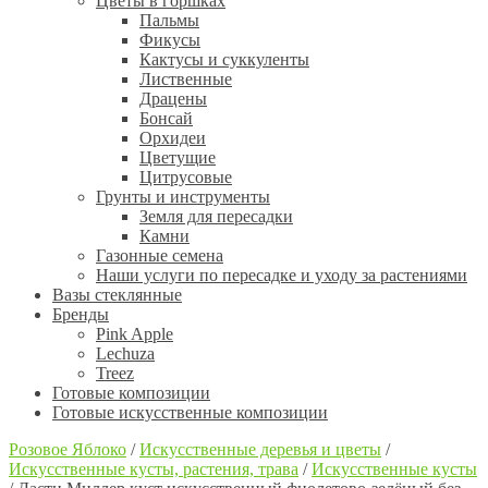
Цветы в горшках
Пальмы
Фикусы
Кактусы и суккуленты
Лиственные
Драцены
Бонсай
Орхидеи
Цветущие
Цитрусовые
Грунты и инструменты
Земля для пересадки
Камни
Газонные семена
Наши услуги по пересадке и уходу за растениями
Вазы стеклянные
Бренды
Pink Apple
Lechuza
Treez
Готовые композиции
Готовые искусственные композиции
Розовое Яблоко
/
Искусственные деревья и цветы
/
Искусственные кусты, растения, трава
/
Искусственные кусты