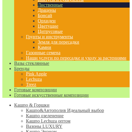
Лиственные
Драцены
Бонсай
Орхидеи
Цветущие
Цитрусовые
Грунты и инструменты
Земля для пересадки
Камни
Газонные семена
Наши услуги по пересадке и уходу за растениями
Вазы стеклянные
Бренды
Pink Apple
Lechuza
Treez
Готовые композиции
Готовые искусственные композиции
Кашпо & Горшки
Кашпо&Автополив
Идеальный выбор
Кашпо озеленение
Кашпо Lechuza оптом
Вазоны LUXURY
Кашпо Эконом