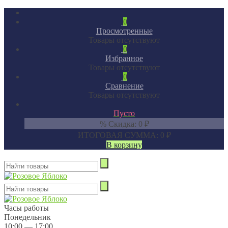
0
Просмотренные
Товары отсутствуют
0
Избранное
Товары отсутствуют
0
Сравнение
Товары отсутствуют
Пусто
% Скидка:
0
₽
ИТОГОВАЯ СУММА:
0
₽
В корзину
Часы работы
Понедельник
10:00 — 17:00