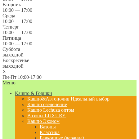
Вторник
10:00 — 17:00
Среда
10:00 — 17:00
Четверг
10:00 — 17:00
Пятница
10:00 — 17:00
Суббота
выходной
Воскресенье
выходной
X
Пн-Пт 10:00-17:00
Меню
Кашпо & Горшки
Кашпо&Автополив
Идеальный выбор
Кашпо озеленение
Кашпо Lechuza оптом
Вазоны LUXURY
Кашпо Эконом
Вазоны
Классика
Балконные (веранда)