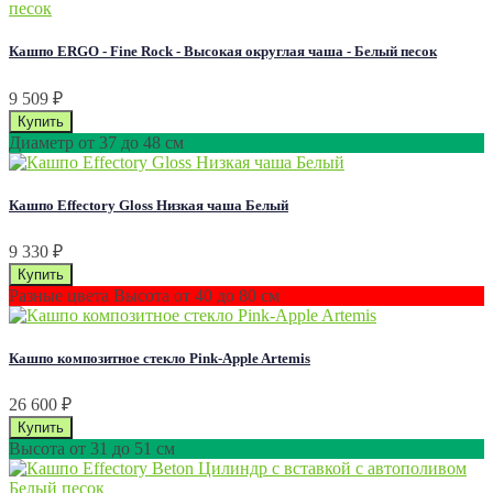
Кашпо ERGO - Fine Rock - Высокая округлая чаша - Белый песок
9 509
₽
Диаметр от 37 до 48 см
Кашпо Effectory Gloss Низкая чаша Белый
9 330
₽
Разные цвета Высота от 40 до 80 см
Кашпо композитное стекло Pink-Apple Artemis
26 600
₽
Высота от 31 до 51 см