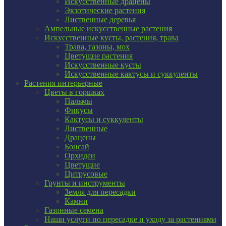
Искусственные драцены
Экзотические растения
Лиственные деревья
Ампельные искусственные растения
Искусственные кусты, растения, трава
Трава, газоны, мох
Цветущие растения
Искусственные кусты
Искусственные кактусы и суккуленты
Растения интерьерные
Цветы в горшках
Пальмы
Фикусы
Кактусы и суккуленты
Лиственные
Драцены
Бонсай
Орхидеи
Цветущие
Цитрусовые
Грунты и инструменты
Земля для пересадки
Камни
Газонные семена
Наши услуги по пересадке и уходу за растениями