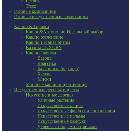
Lechuza
Treez
Готовые композиции
Готовые искусственные композиции
Кашпо & Горшки
Кашпо&Автополив
Идеальный выбор
Кашпо озеленение
Кашпо Lechuza оптом
Вазоны LUXURY
Кашпо Эконом
Вазоны
Классика
Балконные (веранда)
Каскад
Миски
Уличные кашпо и цветочницы
Искусственные деревья и цветы
Искусственные деревья
Уличные растения
Искусственные оливы
Искусственные фикусы и лонгифолии
Искусственные пальмы
Искусственные бамбуки
Деревья с плодами и цветами