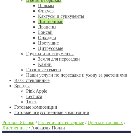
Цветы в горшках
Пальмы
Фикусы
Кактусы и суккуленты
Лиственные
Драцены
Бонсай
Орхидеи
Цветущие
Цитрусовые
Грунты и инструменты
Земля для пересадки
Камни
Газонные семена
Наши услуги по пересадке и уходу за растениями
Вазы стеклянные
Бренды
Pink Apple
Lechuza
Treez
Готовые композиции
Готовые искусственные композиции
Розовое Яблоко
/
Растения интерьерные
/
Цветы в горшках
/
Лиственные
/
Алоказия Полли