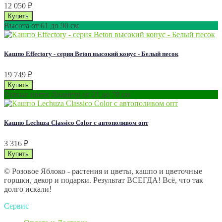
12 050
₽
Высота от 61 до 90 см
Кашпо Effectory - серия Beton высокий конус - Белый песок
19 749
₽
Разные цвета Диаметр от 21 до 70 см
Кашпо Lechuza Classico Color с автополивом опт
3 316
₽
© Розовое Яблоко - растения и цветы, кашпо и цветочные
горшки, декор и подарки. Результат ВСЕГДА! Всё, что так
долго искали!
Сервис