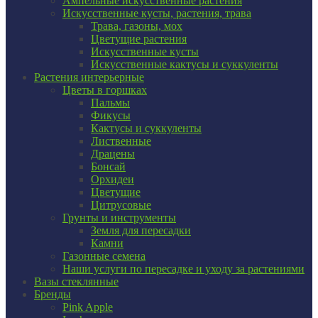
Ампельные искусственные растения
Искусственные кусты, растения, трава
Трава, газоны, мох
Цветущие растения
Искусственные кусты
Искусственные кактусы и суккуленты
Растения интерьерные
Цветы в горшках
Пальмы
Фикусы
Кактусы и суккуленты
Лиственные
Драцены
Бонсай
Орхидеи
Цветущие
Цитрусовые
Грунты и инструменты
Земля для пересадки
Камни
Газонные семена
Наши услуги по пересадке и уходу за растениями
Вазы стеклянные
Бренды
Pink Apple