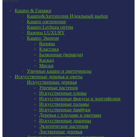
Каталог
Кашпо & Горшки
Кашпо&Автополив
Идеальный выбор
Кашпо озеленение
Кашпо Lechuza оптом
Вазоны LUXURY
Кашпо Эконом
Вазоны
Классика
Балконные (веранда)
Каскад
Миски
Уличные кашпо и цветочницы
Искусственные деревья и цветы
Искусственные деревья
Уличные растения
Искусственные оливы
Искусственные фикусы и лонгифолии
Искусственные пальмы
Искусственные бамбуки
Деревья с плодами и цветами
Искусственные драцены
Экзотические растения
Лиственные деревья