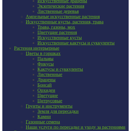
Искусственные драцены
Экзотические растения
Лиственные деревья
Ампельные искусственные растения
Искусственные кусты, растения, трава
Трава, газоны, мох
Цветущие растения
Искусственные кусты
Искусственные кактусы и суккуленты
Растения интерьерные
Цветы в горшках
Пальмы
Фикусы
Кактусы и суккуленты
Лиственные
Драцены
Бонсай
Орхидеи
Цветущие
Цитрусовые
Грунты и инструменты
Земля для пересадки
Камни
Газонные семена
Наши услуги по пересадке и уходу за растениями