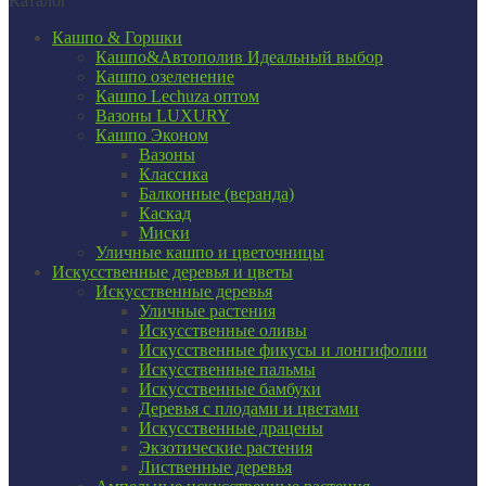
Каталог
Кашпо & Горшки
Кашпо&Автополив
Идеальный выбор
Кашпо озеленение
Кашпо Lechuza оптом
Вазоны LUXURY
Кашпо Эконом
Вазоны
Классика
Балконные (веранда)
Каскад
Миски
Уличные кашпо и цветочницы
Искусственные деревья и цветы
Искусственные деревья
Уличные растения
Искусственные оливы
Искусственные фикусы и лонгифолии
Искусственные пальмы
Искусственные бамбуки
Деревья с плодами и цветами
Искусственные драцены
Экзотические растения
Лиственные деревья