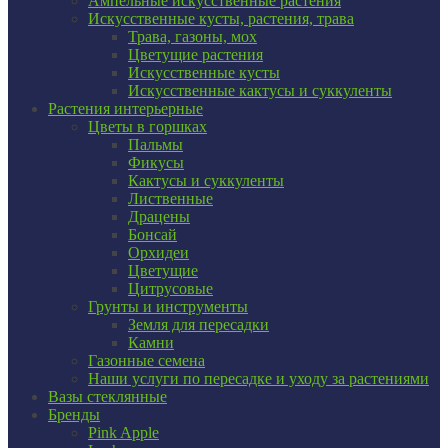
Ампельные искусственные растения
Искусственные кусты, растения, трава
Трава, газоны, мох
Цветущие растения
Искусственные кусты
Искусственные кактусы и суккуленты
Растения интерьерные
Цветы в горшках
Пальмы
Фикусы
Кактусы и суккуленты
Лиственные
Драцены
Бонсай
Орхидеи
Цветущие
Цитрусовые
Грунты и инструменты
Земля для пересадки
Камни
Газонные семена
Наши услуги по пересадке и уходу за растениями
Вазы стеклянные
Бренды
Pink Apple