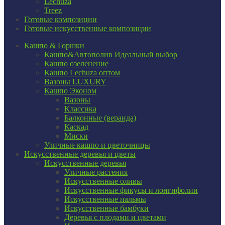
Lechuza
Treez
Готовые композиции
Готовые искусственные композиции
Кашпо & Горшки
Кашпо&Автополив
Идеальный выбор
Кашпо озеленение
Кашпо Lechuza оптом
Вазоны LUXURY
Кашпо Эконом
Вазоны
Классика
Балконные (веранда)
Каскад
Миски
Уличные кашпо и цветочницы
Искусственные деревья и цветы
Искусственные деревья
Уличные растения
Искусственные оливы
Искусственные фикусы и лонгифолии
Искусственные пальмы
Искусственные бамбуки
Деревья с плодами и цветами