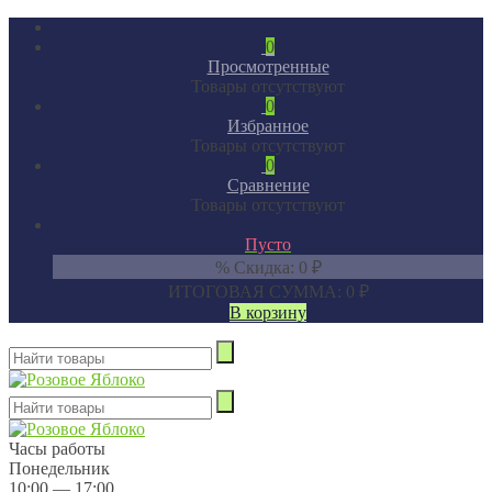
0
Просмотренные
Товары отсутствуют
0
Избранное
Товары отсутствуют
0
Сравнение
Товары отсутствуют
Пусто
% Скидка:
0
₽
ИТОГОВАЯ СУММА:
0
₽
В корзину
Часы работы
Понедельник
10:00 — 17:00