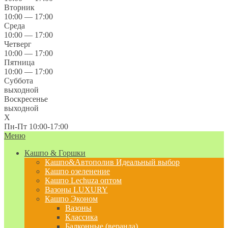
Вторник
10:00 — 17:00
Среда
10:00 — 17:00
Четверг
10:00 — 17:00
Пятница
10:00 — 17:00
Суббота
выходной
Воскресенье
выходной
X
Пн-Пт 10:00-17:00
Меню
Кашпо & Горшки
Кашпо&Автополив
Идеальный выбор
Кашпо озеленение
Кашпо Lechuza оптом
Вазоны LUXURY
Кашпо Эконом
Вазоны
Классика
Балконные (веранда)