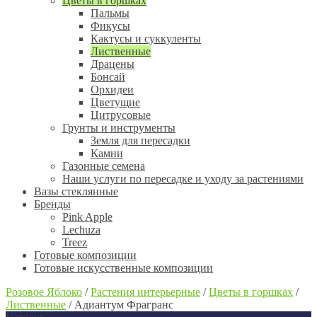
Цветы в горшках
Пальмы
Фикусы
Кактусы и суккуленты
Лиственные
Драцены
Бонсай
Орхидеи
Цветущие
Цитрусовые
Грунты и инструменты
Земля для пересадки
Камни
Газонные семена
Наши услуги по пересадке и уходу за растениями
Вазы стеклянные
Бренды
Pink Apple
Lechuza
Treez
Готовые композиции
Готовые искусственные композиции
Розовое Яблоко
/
Растения интерьерные
/
Цветы в горшках
/
Лиственные
/
Адиантум Фрагранс