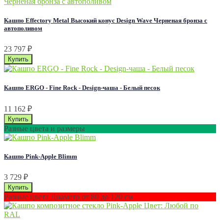
Кашпо Effectory Metal Высокий конус Design Wave Черненая бронза с
автополивом
23 797
₽
Кашпо ERGO - Fine Rock - Design-чаша - Белый песок
11 162
₽
Разные цвета и размеры
Кашпо Pink-Apple Blimm
3 729
₽
Разные цвета Диаметр от 80 до 120 см