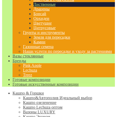
Лиственные
Драцены
Бонсай
Орхидеи
Цветущие
Цитрусовые
Грунты и инструменты
Земля для пересадки
Камни
Газонные семена
Наши услуги по пересадке и уходу за растениями
Вазы стеклянные
Бренды
Pink Apple
Lechuza
Treez
Готовые композиции
Готовые искусственные композиции
Кашпо & Горшки
Кашпо&Автополив
Идеальный выбор
Кашпо озеленение
Кашпо Lechuza оптом
Вазоны LUXURY
Кашпо Эконом