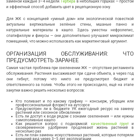
заменой каждые 3–4 недели.
Гербера
в небольших горшках — простой
и эффектный способ добавить цвет в рецепционную зону.
Для ЖК с концепцией «умный дом» или экологической повесткой
актуальны вертикальные зелёные стены, мшаные панно и
натуральные материалы в кашпо. Здесь уместны нефролепис,
спатифиллум и фикусы — они дополнительно улучшают микроклимат
помещений, что можно использовать как маркетинговый аргумент.
ОРГАНИЗАЦИЯ ОБСЛУЖИВАНИЯ: ЧТО
ПРЕДУСМОТРЕТЬ ЗАРАНЕЕ
Самая частая проблема при озеленении ЖК — отсутствие регламента
обслуживания. Растения высаживают при сдаче объекта, а через год
они гибнут, потому что никто не предусмотрел бюджет и
ответственного за полив. Чтобы этого не происходило, ещё на этапе
закупки важно решить несколько вопросов:
Кто поливает и по какому графику — консьерж, уборщик или
профессиональный флорист на аутсорсе
Предусмотрен ли в бюджете УК ежегодный ресурс на замену
растений или сезонное обновление
Есть ли доступ к воде рядом с зонами озеленения — или нужны
самополивные кашпо
Как решается вопрос с подкормкой:
качественный грунт
и
своевременное удобрение продлевают жизнь растений в
несколько раз
Есть ли план замены искусственных растений, которые потеряли
внешний вид через 3–5 лет эксплуатации