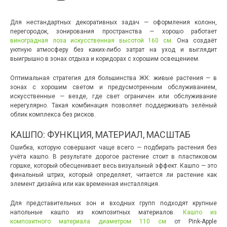
Для нестандартных декоративных задач — оформления колонн,
перегородок, зонирования пространства — хорошо работает
виноградная лоза искусственная высотой 160 см
. Она создаёт
уютную атмосферу без каких-либо затрат на уход и выглядит
выигрышно в зонах отдыха и коридорах с хорошим освещением.
Оптимальная стратегия для большинства ЖК: живые растения — в
зонах с хорошим светом и предусмотренным обслуживанием,
искусственные — везде, где свет ограничен или обслуживание
нерегулярно. Такая комбинация позволяет поддерживать зелёный
облик комплекса без рисков.
КАШПО: ФУНКЦИЯ, МАТЕРИАЛ, МАСШТАБ
Ошибка, которую совершают чаще всего — подбирать растения без
учёта кашпо. В результате дорогое растение стоит в пластиковом
горшке, который обесценивает весь визуальный эффект. Кашпо — это
финальный штрих, который определяет, читается ли растение как
элемент дизайна или как временная инсталляция.
Для представительных зон и входных групп подходят крупные
напольные кашпо из композитных материалов.
Кашпо из
композитного материала диаметром 110 см
от Pink-Apple