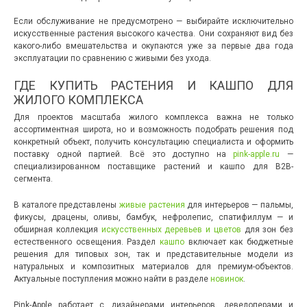
Если обслуживание не предусмотрено — выбирайте исключительно
искусственные растения высокого качества. Они сохраняют вид без
какого-либо вмешательства и окупаются уже за первые два года
эксплуатации по сравнению с живыми без ухода.
ГДЕ КУПИТЬ РАСТЕНИЯ И КАШПО ДЛЯ
ЖИЛОГО КОМПЛЕКСА
Для проектов масштаба жилого комплекса важна не только
ассортиментная широта, но и возможность подобрать решения под
конкретный объект, получить консультацию специалиста и оформить
поставку одной партией. Всё это доступно на
pink-apple.ru
—
специализированном поставщике растений и кашпо для B2B-
сегмента.
В каталоге представлены
живые растения
для интерьеров — пальмы,
фикусы, драцены, оливы, бамбук, нефролепис, спатифиллум — и
обширная коллекция
искусственных деревьев и цветов
для зон без
естественного освещения. Раздел
кашпо
включает как бюджетные
решения для типовых зон, так и представительные модели из
натуральных и композитных материалов для премиум-объектов.
Актуальные поступления можно найти в разделе
новинок
.
Pink-Apple работает с дизайнерами интерьеров, девелоперами и