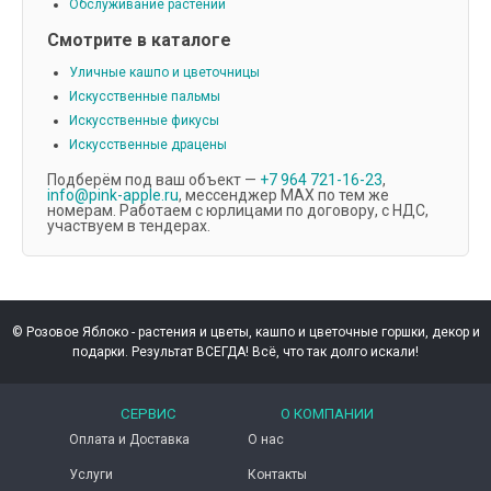
Обслуживание растений
Смотрите в каталоге
Уличные кашпо и цветочницы
Искусственные пальмы
Искусственные фикусы
Искусственные драцены
Подберём под ваш объект —
+7 964 721-16-23
,
info@pink-apple.ru
, мессенджер MAX по тем же
номерам. Работаем с юрлицами по договору, с НДС,
участвуем в тендерах.
© Розовое Яблоко - растения и цветы, кашпо и цветочные горшки, декор и
подарки. Результат ВСЕГДА! Всё, что так долго искали!
СЕРВИС
О КОМПАНИИ
Оплата и Доставка
О нас
Услуги
Контакты