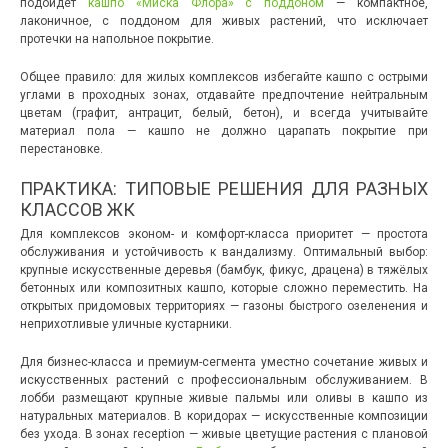
подойдёт
кашпо «Миска Флора» с поддоном
— компактное,
лаконичное, с поддоном для живых растений, что исключает
протечки на напольное покрытие.
Общее правило: для жилых комплексов избегайте кашпо с острыми
углами в проходных зонах, отдавайте предпочтение нейтральным
цветам (графит, антрацит, белый, бетон), и всегда учитывайте
материал пола — кашпо не должно царапать покрытие при
перестановке.
ПРАКТИКА: ТИПОВЫЕ РЕШЕНИЯ ДЛЯ РАЗНЫХ
КЛАССОВ ЖК
Для комплексов эконом- и комфорт-класса приоритет — простота
обслуживания и устойчивость к вандализму. Оптимальный выбор:
крупные искусственные деревья (бамбук, фикус, драцена) в тяжёлых
бетонных или композитных кашпо, которые сложно переместить. На
открытых придомовых территориях — газоны быстрого озеленения и
неприхотливые уличные кустарники.
Для бизнес-класса и премиум-сегмента уместно сочетание живых и
искусственных растений с профессиональным обслуживанием. В
лобби размещают крупные живые пальмы или оливы в кашпо из
натуральных материалов. В коридорах — искусственные композиции
без ухода. В зонах reception — живые цветущие растения с плановой