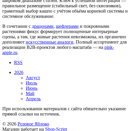
широком диапазоне стилей. Ключ к успешной интеграции —
правильное размещение (стабильный свет, без сквозняков),
грамотный выбор кашпо с учётом объёма корневой системы и
системное обслуживание.
В сочетании с
драценами
,
шефлерами
и покровными
растениями фикус формирует полноценные интерьерные
сцены, а там, где живые растения невозможны, их органично
дополняют
искусственные аналоги
. Полный ассортимент для
реализации B2B-проектов любого масштаба — на
pink-
apple.ru
.
RSS
2026
Август
Июль
Июнь
Май
Апрель
При использовании материалов с сайта обязательно указание
прямой ссылки на источник.
© 2026
Розовое Яблоко
Магазин работает на
Shop-Script