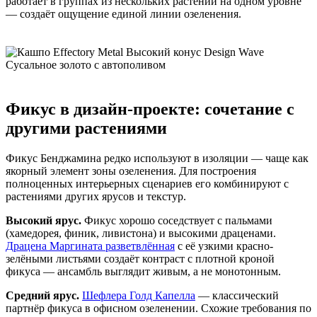
работает в группах из нескольких растений на одном уровне
— создаёт ощущение единой линии озеленения.
Фикус в дизайн-проекте: сочетание с
другими растениями
Фикус Бенджамина редко используют в изоляции — чаще как
якорный элемент зоны озеленения. Для построения
полноценных интерьерных сценариев его комбинируют с
растениями других ярусов и текстур.
Высокий ярус.
Фикус хорошо соседствует с пальмами
(хамедорея, финик, ливистона) и высокими драценами.
Драцена Маргината разветвлённая
с её узкими красно-
зелёными листьями создаёт контраст с плотной кроной
фикуса — ансамбль выглядит живым, а не монотонным.
Средний ярус.
Шефлера Голд Капелла
— классический
партнёр фикуса в офисном озеленении. Схожие требования по