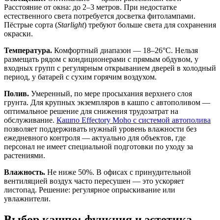
Расстояние от окна: до 2–3 метров. При недостатке
естественного света потребуется досветка фитолампами.
Пёстрые сорта (
Starlight
) требуют больше света для сохранения
окраски.
Температура.
Комфортный диапазон — 18–26°C. Нельзя
размещать рядом с кондиционерами с прямым обдувом, у
входных групп с регулярным открыванием дверей в холодный
период, у батарей с сухим горячим воздухом.
Полив.
Умеренный, по мере просыхания верхнего слоя
грунта. Для крупных экземпляров в кашпо с автополивом —
оптимальное решение для снижения трудозатрат на
обслуживание.
Кашпо Effectory Moho с системой автополива
позволяет поддерживать нужный уровень влажности без
ежедневного контроля — актуально для объектов, где
персонал не имеет специальной подготовки по уходу за
растениями.
Влажность.
Не ниже 50%. В офисах с принудительной
вентиляцией воздух часто пересушен — это ускоряет
листопад. Решение: регулярное опрыскивание или
увлажнители.
Выбор кашпо: функция и эстетика