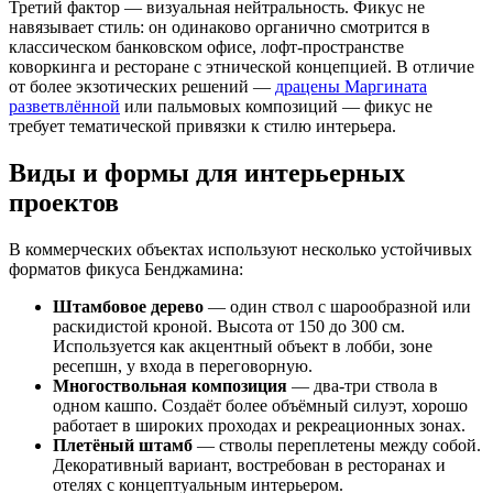
Третий фактор — визуальная нейтральность. Фикус не
навязывает стиль: он одинаково органично смотрится в
классическом банковском офисе, лофт-пространстве
коворкинга и ресторане с этнической концепцией. В отличие
от более экзотических решений —
драцены Маргината
разветвлённой
или пальмовых композиций — фикус не
требует тематической привязки к стилю интерьера.
Виды и формы для интерьерных
проектов
В коммерческих объектах используют несколько устойчивых
форматов фикуса Бенджамина:
Штамбовое дерево
— один ствол с шарообразной или
раскидистой кроной. Высота от 150 до 300 см.
Используется как акцентный объект в лобби, зоне
ресепшн, у входа в переговорную.
Многоствольная композиция
— два-три ствола в
одном кашпо. Создаёт более объёмный силуэт, хорошо
работает в широких проходах и рекреационных зонах.
Плетёный штамб
— стволы переплетены между собой.
Декоративный вариант, востребован в ресторанах и
отелях с концептуальным интерьером.