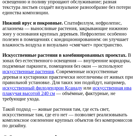
освещению и поливу упрощают обслуживание; разная
текстура листьев создаёт визуальное разнообразие без потери
единства композиции.
Нижний ярус и покровные.
Спатифиллум, нефролепис,
аглаонема — выносливые растения, закрывающие нижнюю
зону у основания крупных деревьев. Нефролепис особенно
полезен в помещениях с кондиционированием: он улучшает
влажность воздуха и визуально «смягчает» пространство.
Искусственные растения в комбинированных проектах.
В
зонах без естественного освещения — внутренние коридоры,
подземные паркинги, помещения без окон — используют
искусственные растения
. Современные искусственные
деревья и кустарники практически неотличимы от живых при
правильной установке. Для таких зон подойдут, например,
искусственный филодендрон Ксанаду
или
искусственная ива
плакучая высотой 240 см
— объёмные, фактурные, не
требующие ухода.
Такой подход — живые растения там, где есть свет,
искусственные там, где его нет — позволяет реализовывать
комплексное озеленение крупных объектов без компромиссов
по дизайну.