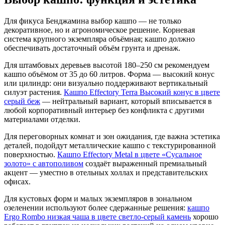
Для фикуса Бенджамина выбор кашпо — не только
декоративное, но и агрономическое решение. Корневая
система крупного экземпляра объёмная; кашпо должно
обеспечивать достаточный объём грунта и дренаж.
Для штамбовых деревьев высотой 180–250 см рекомендуем
кашпо объёмом от 35 до 60 литров. Форма — высокий конус
или цилиндр: они визуально поддерживают вертикальный
силуэт растения.
Кашпо Effectory Terra Высокий конус в цвете
серый беж
— нейтральный вариант, который вписывается в
любой корпоративный интерьер без конфликта с другими
материалами отделки.
Для переговорных комнат и зон ожидания, где важна эстетика
деталей, подойдут металлические кашпо с текстурированной
поверхностью.
Кашпо Effectory Metal в цвете «Сусальное
золото» с автополивом
создаёт выраженный премиальный
акцент — уместно в отельных холлах и представительских
офисах.
Для кустовых форм и малых экземпляров в зональном
озеленении используют более сдержанные решения:
кашпо
Ergo Rombo низкая чаша в цвете светло-серый камень
хорошо